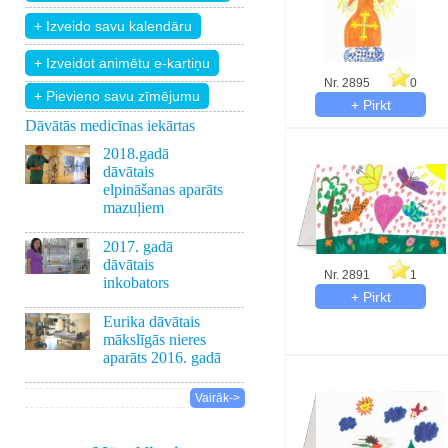
Nr. 2895
0
+ Pievieno savu zīmējumu
Dāvātās medicīnas iekārtas
2018.gadā
dāvātais
elpināšanas aparāts
mazuļiem
2017. gadā
dāvātais
Nr. 2891
1
inkobators
Eurika dāvātais
mākslīgās nieres
aparāts 2016. gadā
Vairāk->