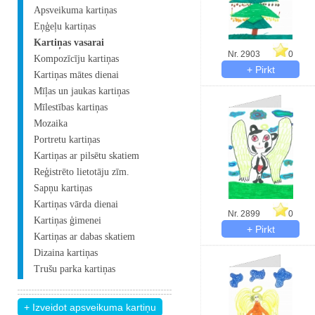
Apsveikuma kartiņas
Eņģeļu kartiņas
Kartiņas vasarai
Nr. 2903
0
Kompozīcīju kartiņas
Kartiņas mātes dienai
Mīļas un jaukas kartiņas
Mīlestības kartiņas
Mozaika
Portretu kartiņas
Kartiņas ar pilsētu skatiem
Reģistrēto lietotāju zīm.
Sapņu kartiņas
Kartiņas vārda dienai
Nr. 2899
0
Kartiņas ģimenei
Kartiņas ar dabas skatiem
Dizaina kartiņas
Trušu parka kartiņas