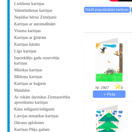
Lieldienu kartiņas
Valentīndienas kartiņas
Neplālas bērnu Zīmējumi
Kartiņas ar automašīnām
Visuma kartiņas
Kartiņas ar ģitārām
Kartiņas kāzām
Līgo kartiņas
Iepriekšējo gadu rezervētās
kartiņas
Mūzikas kartiņas
Mūlteņu kartiņas
Kartiņas ar kuģiem
Nr. 2907
0
Mandalas
Ar rokām darinātas Ziemassvētku
apsveikuma kartiņas
Kāzu ielūgumi/ielūgumi
Latvijas tematikas kartiņas
Dāvanu aploksnes
Kartiņas Pūķa gadam