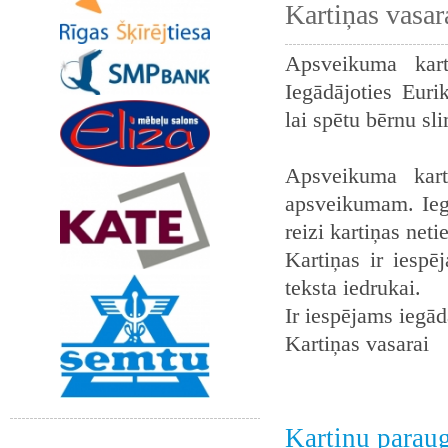
Kartiņas vasar
Apsveikuma kart
Iegādājoties Euri
lai spētu bērnu sl
Apsveikuma kart
apsveikumam. Iegā
reizi kartiņas neti
Kartiņas ir iespē
teksta iedrukai.
Ir iespējams iegādā
Kartiņas vasarai
Kartiņu parau