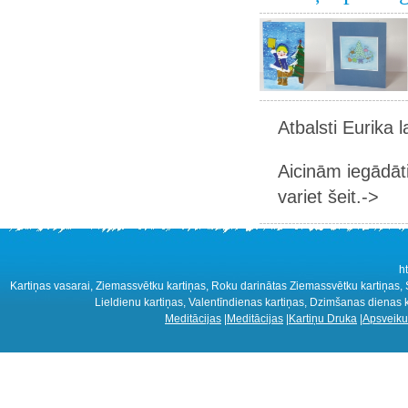
Atbalsti Eurika 
Aicinām iegādāt
variet šeit.->
h
Kartiņas vasarai, Ziemassvētku kartiņas, Roku darinātas Ziemassvētku kartiņas, S
Lieldienu kartiņas, Valentīndienas kartiņas, Dzimšanas dienas k
Meditācijas
|
Meditācijas
|
Kartiņu Druka
|
Apsveiku