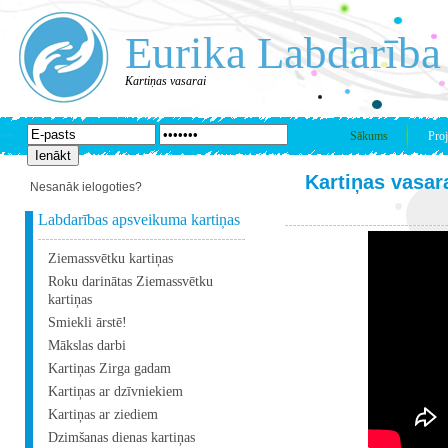
Eurika Labdarība
Kartiņas vasarai
Sākums
Proj
Kartiņas vasar
Nesanāk ielogoties?
Labdarības apsveikuma kartiņas
Ziemassvētku kartiņas
Roku darinātas Ziemassvētku
kartiņas
Smiekli ārstē!
Mākslas darbi
Kartiņas Zirga gadam
Kartiņas ar dzīvniekiem
Kartiņas ar ziediem
Dzimšanas dienas kartiņas