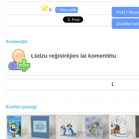
0
Izveidot an
Komentāri
Lūdzu reģistrējies lai komentētu
1
Kartiņu paraugi