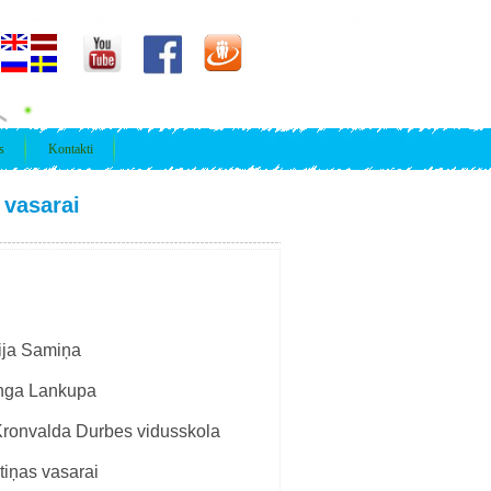
s
Kontakti
 vasarai
ija Samiņa
nga Lankupa
Kronvalda Durbes vidusskola
tiņas vasarai