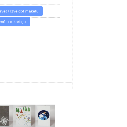
imētu e-kartiņu