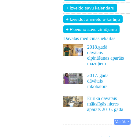
+ Pievieno savu zīmējumu
Dāvātās medicīnas iekārtas
2018.gadā
dāvātais
elpināšanas aparāts
mazuļiem
2017. gadā
dāvātais
inkobators
Eurika dāvātais
mākslīgās nieres
aparāts 2016. gadā
Vairāk->