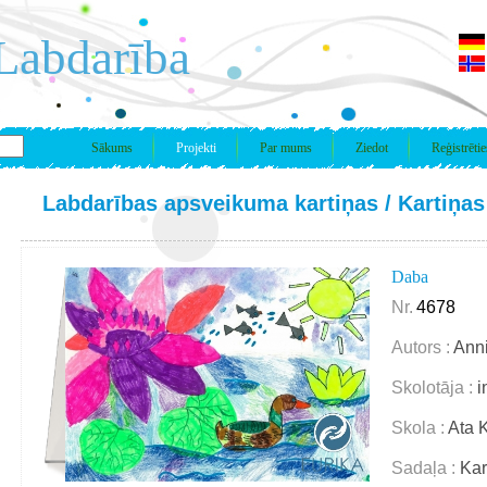
Labdarība
Sākums
Projekti
Par mums
Ziedot
Reģistrētie
Labdarības apsveikuma kartiņas
/
Kartiņas
Daba
Nr.
4678
Autors :
Ann
Skolotāja :
i
Skola :
Ata 
Sadaļa :
Kar