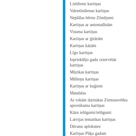
Lieldienu kartiņas
Valentīndienas kartiņas
Neplālas bērnu Zīmējumi
Kartiņas ar automašīnām
Visuma kartiņas
Kartiņas ar ģitārām
Kartiņas kāzām
Līgo kartiņas
Iepriekšējo gadu rezervētās
kartiņas
Mūzikas kartiņas
Mūlteņu kartiņas
Kartiņas ar kuģiem
Mandalas
Ar rokām darinātas Ziemassvētku
apsveikuma kartiņas
Kāzu ielūgumi/ielūgumi
Latvijas tematikas kartiņas
Dāvanu aploksnes
Kartiņas Pūķa gadam