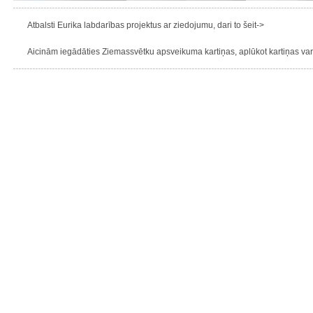
Atbalsti Eurika labdarības projektus ar ziedojumu, dari to šeit->
Aicinām iegādāties Ziemassvētku apsveikuma kartiņas, aplūkot kartiņas varie