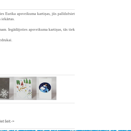
ies Eurika apsveikuma kartiņas, jūs palīdzēsiet
 iekārtas.
am. Iegādājoties apsveikuma kartiņas, tās tiek
iedrukai.
t šeit.->