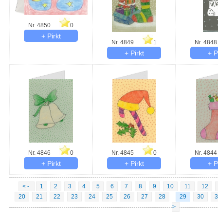
Nr. 4850
0
Nr. 4849
1
Nr. 4848
Nr. 4846
0
Nr. 4845
0
Nr. 4844
< -
1
2
3
4
5
6
7
8
9
10
11
12
20
21
22
23
24
25
26
27
28
29
30
3
>