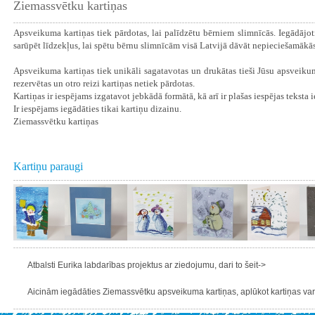
Ziemassvētku kartiņas
Apsveikuma kartiņas tiek pārdotas, lai palīdzētu bērniem slimnīcās. Iegādājot
sarūpēt līdzekļus, lai spētu bērnu slimnīcām visā Latvijā dāvāt nepieciešamākās
Apsveikuma kartiņas tiek unikāli sagatavotas un drukātas tieši Jūsu apsveikum
rezervētas un otro reizi kartiņas netiek pārdotas.
Kartiņas ir iespējams izgatavot jebkādā formātā, kā arī ir plašas iespējas teksta 
Ir iespējams iegādāties tikai kartiņu dizainu.
Ziemassvētku kartiņas
Kartiņu paraugi
Atbalsti Eurika labdarības projektus ar ziedojumu, dari to šeit->
Aicinām iegādāties Ziemassvētku apsveikuma kartiņas, aplūkot kartiņas varie