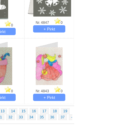
Nr. 4847
0
0
0
Nr. 4843
0
13
14
15
16
17
18
19
1
32
33
34
35
36
37
-