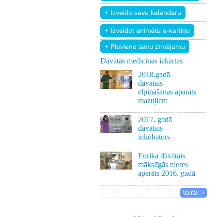
+ Pievieno savu zīmējumu
Dāvātās medicīnas iekārtas
2018.gadā
dāvātais
elpināšanas aparāts
mazuļiem
2017. gadā
dāvātais
inkobators
Eurika dāvātais
mākslīgās nieres
aparāts 2016. gadā
Vairāk->