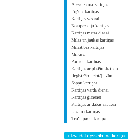
Apsveikuma kartiņas
Eņģeļu kartiņas
Kartiņas vasarai
Kompozīcīju kartiņas
Kartiņas mātes dienai
Mīļas un jaukas kartiņas
Mīlestības kartiņas
Mozaika
Portretu kartiņas
Kartiņas ar pilsētu skatiem
Reģistrēto lietotāju zīm.
Sapņu kartiņas
Kartiņas vārda dienai
Kartiņas ģimenei
Kartiņas ar dabas skatiem
Dizaina kartiņas
Trušu parka kartiņas