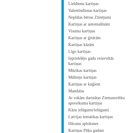
Lieldienu kartiņas
Valentīndienas kartiņas
Neplālas bērnu Zīmējumi
Kartiņas ar automašīnām
Visuma kartiņas
Kartiņas ar ģitārām
Kartiņas kāzām
Līgo kartiņas
Iepriekšējo gadu rezervētās
kartiņas
Mūzikas kartiņas
Mūlteņu kartiņas
Kartiņas ar kuģiem
Mandalas
Ar rokām darinātas Ziemassvētku
apsveikuma kartiņas
Kāzu ielūgumi/ielūgumi
Latvijas tematikas kartiņas
Dāvanu aploksnes
Kartiņas Pūķa gadam