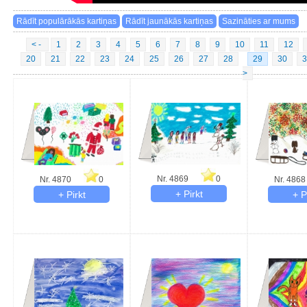
< -
1
2
3
4
5
6
7
8
9
10
11
12
20
21
22
23
24
25
26
27
28
29
30
3
>
Nr. 4869
0
Nr. 4870
0
Nr. 4868