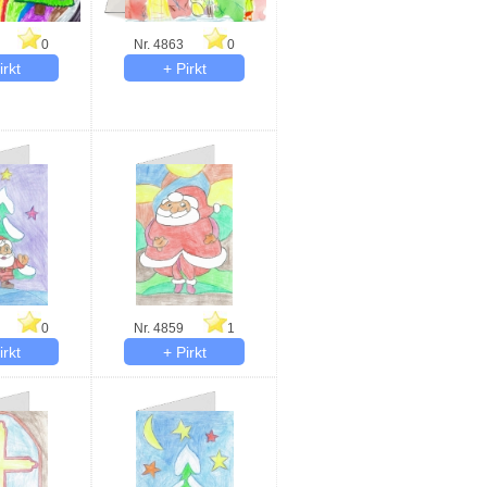
0
Nr. 4863
0
0
Nr. 4859
1