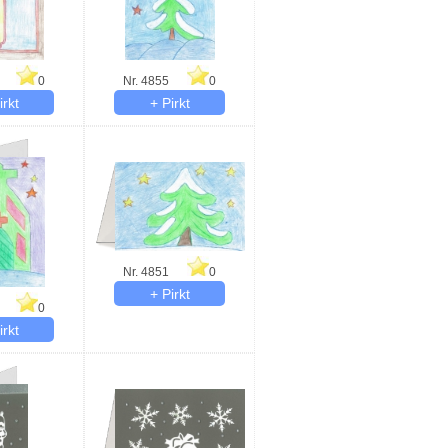
0
Nr. 4855
0
Nr. 4851
0
0