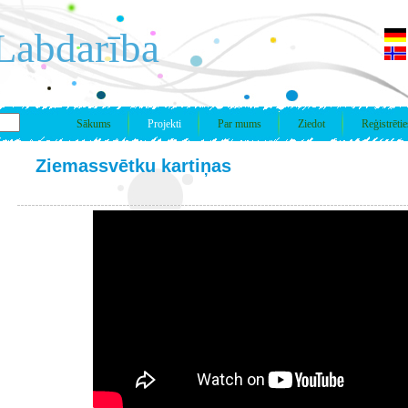
Labdarība
Sākums
Projekti
Par mums
Ziedot
Reģistrētie
Ziemassvētku kartiņas