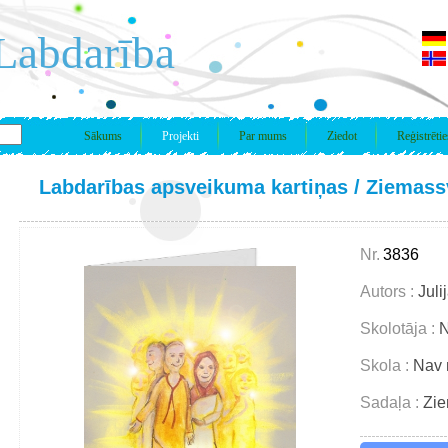
Labdarība
Sākums
Projekti
Par mums
Ziedot
Reģistrētie
Labdarības apsveikuma kartiņas
/
Ziemassv
Nr.
3836
Autors :
Juli
Skolotāja :
N
Skola :
Nav 
Sadaļa :
Zie