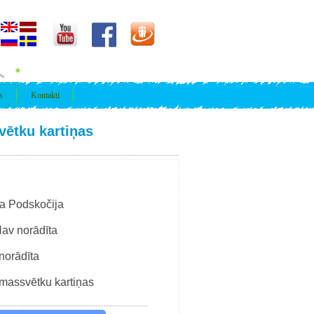
s
Kontakti
ētku kartiņas
ja Podskočija
av norādīta
norādīta
massvētku kartiņas