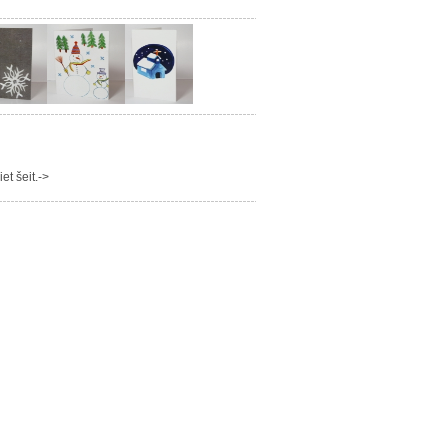
t šeit.->