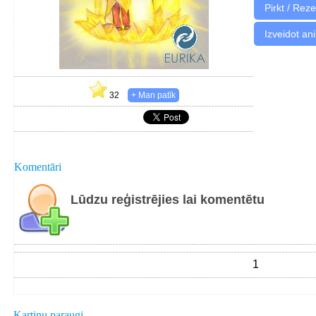
Izveidot an
32
Komentāri
Lūdzu reģistrējies lai komentētu
1
Kartiņu paraugi