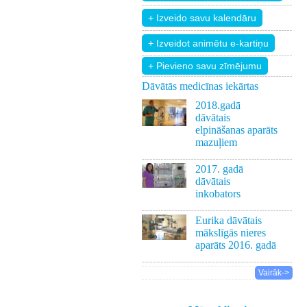
+ Pievieno savu zīmējumu
Dāvātās medicīnas iekārtas
2018.gadā
dāvātais
elpināšanas aparāts
mazuļiem
2017. gadā
dāvātais
inkobators
Eurika dāvātais
mākslīgās nieres
aparāts 2016. gadā
Vairāk->