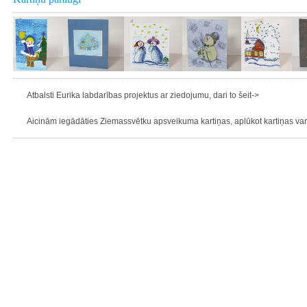
Atbalsti Eurika labdarības projektus ar ziedojumu, dari to šeit->
Aicinām iegādāties Ziemassvētku apsveikuma kartiņas, aplūkot kartiņas varie