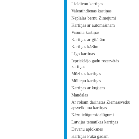
Lieldienu kartiņas
Valentīndienas kartiņas
Neplālas bērnu Zīmējumi
Kartiņas ar automašīnām
Visuma kartiņas
Kartiņas ar ģitārām
Kartiņas kāzām
Līgo kartiņas
Iepriekšējo gadu rezervētās
kartiņas
Mūzikas kartiņas
Mūlteņu kartiņas
Kartiņas ar kuģiem
Mandalas
Ar rokām darinātas Ziemassvētku
apsveikuma kartiņas
Kāzu ielūgumi/ielūgumi
Latvijas tematikas kartiņas
Dāvanu aploksnes
Kartiņas Pūķa gadam