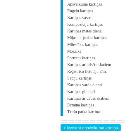
Apsveikuma kartiņas
Eņģeļu kartiņas
Kartiņas vasarai
Kompozīcīju kartiņas
Kartiņas mātes dienai
Mīļas un jaukas kartiņas
Mīlestības kartiņas
Mozaika
Portretu kartiņas
Kartiņas ar pilsētu skatiem
Reģistrēto lietotāju zīm.
Sapņu kartiņas
Kartiņas vārda dienai
Kartiņas ģimenei
Kartiņas ar dabas skatiem
Dizaina kartiņas
Trušu parka kartiņas