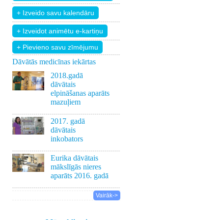
+ Pievieno savu zīmējumu
Dāvātās medicīnas iekārtas
2018.gadā
dāvātais
elpināšanas aparāts
mazuļiem
2017. gadā
dāvātais
inkobators
Eurika dāvātais
mākslīgās nieres
aparāts 2016. gadā
Vairāk->