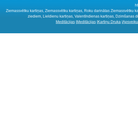
h
Ziemassvētku kartiņas, Ziemassvētku kartiņas, Roku darinātas Ziemassvētku kart
ziediem, Lieldienu kartiņas, Valentīndienas kartiņas, Dzimšanas d
Meditācijas
|
Meditācijas
|
Kartiņu Druka
|
Apsveiku