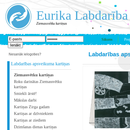
Eurika Labdarība
Ziemassvētku kartiņas
Sākums
Proj
Labdarības ap
Nesanāk ielogoties?
Labdarības apsveikuma kartiņas
Ziemassvētku kartiņas
Roku darinātas Ziemassvētku
kartiņas
Smiekli ārstē!
Mākslas darbi
Kartiņas Zirga gadam
Kartiņas ar dzīvniekiem
Kartiņas ar ziediem
Dzimšanas dienas kartiņas