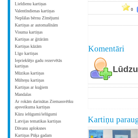
Lieldienu kartiņas
0
Valentīndienas kartiņas
Neplālas bērnu Zīmējumi
Kartiņas ar automašīnām
Visuma kartiņas
Kartiņas ar ģitārām
Kartiņas kāzām
Komentāri
Līgo kartiņas
Iepriekšējo gadu rezervētās
kartiņas
Lūdzu 
Mūzikas kartiņas
Mūlteņu kartiņas
Kartiņas ar kuģiem
Mandalas
Ar rokām darinātas Ziemassvētku
apsveikuma kartiņas
Kāzu ielūgumi/ielūgumi
Kartiņu parau
Latvijas tematikas kartiņas
Dāvanu aploksnes
Kartiņas Pūķa gadam