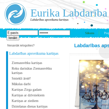
Eurika Labdarība
Labdarības apsveikuma kartiņas
Sākums
Proj
Labdarības ap
Nesanāk ielogoties?
Labdarības apsveikuma kartiņas
Ziemassvētku kartiņas
Roku darinātas Ziemassvētku
kartiņas
Smiekli ārstē!
Mākslas darbi
Kartiņas Zirga gadam
Kartiņas ar dzīvniekiem
Kartiņas ar ziediem
Dzimšanas dienas kartiņas