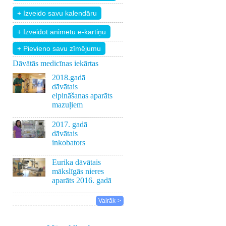
+ Pievieno savu zīmējumu
Dāvātās medicīnas iekārtas
2018.gadā
dāvātais
elpināšanas aparāts
mazuļiem
2017. gadā
dāvātais
inkobators
Eurika dāvātais
mākslīgās nieres
aparāts 2016. gadā
Vairāk->