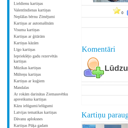
Lieldienu kartiņas
Valentīndienas kartiņas
0
Neplālas bērnu Zīmējumi
Kartiņas ar automašīnām
Visuma kartiņas
Kartiņas ar ģitārām
Kartiņas kāzām
Komentāri
Līgo kartiņas
Iepriekšējo gadu rezervētās
kartiņas
Lūdzu 
Mūzikas kartiņas
Mūlteņu kartiņas
Kartiņas ar kuģiem
Mandalas
Ar rokām darinātas Ziemassvētku
apsveikuma kartiņas
Kāzu ielūgumi/ielūgumi
Latvijas tematikas kartiņas
Kartiņu parau
Dāvanu aploksnes
Kartiņas Pūķa gadam