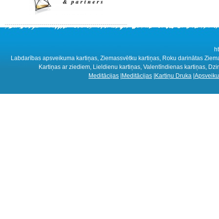
h
Labdarības apsveikuma kartiņas, Ziemassvētku kartiņas, Roku darinātas Ziemass
Kartiņas ar ziediem, Lieldienu kartiņas, Valentīndienas kartiņas, D
Meditācijas
|
Meditācijas
|
Kartiņu Druka
|
Apsveiku