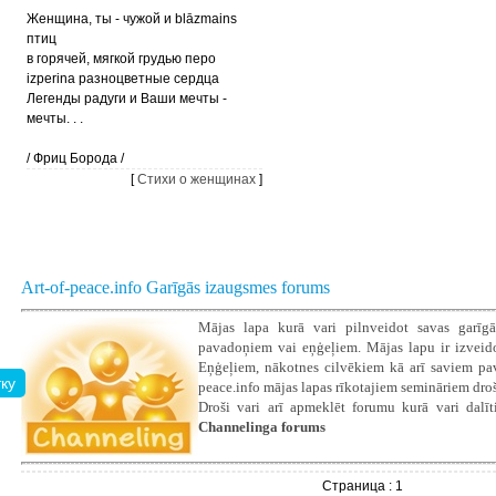
Женщина, ты - чужой и blāzmains
птиц
в горячей, мягкой грудью перо
izperina разноцветные сердца
Легенды радуги и Ваши мечты -
мечты. . .
/ Фриц Борода /
[
Стихи о женщинах
]
Art-of-peace.info Garīgās izaugsmes forums
Mājas lapa kurā vari pilnveidot savas garīgā
pavadoņiem vai eņģeļiem. Mājas lapu ir izveidoju
Eņģeļiem, nākotnes cilvēkiem kā arī saviem pava
peace.info mājas lapas rīkotajiem semināriem droš
Droši vari arī apmeklēt forumu kurā vari dalīti
Channelinga forums
Страница : 1