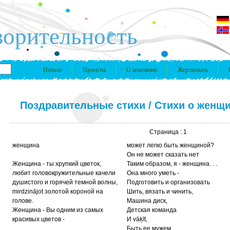
ворительность
Начало
Проекты
О компании
Жертвовать
Поздравительные стихи
/
Стихи о женщ
Страница : 1
женщина
может легко быть женщиной?
Он не может сказать нет
Женщина - ты хрупкий цветок,
Таким образом, я - женщина. . .
любит головокружительные качели
Она много уметь -
душистого и горячей темной волны,
Подготовить и организовать
mirdzinājot золотой короной на
Шить, вязать и чинить,
голове.
Машина диск,
Женщина - Вы одним из самых
Детская команда
красивых цветов -
И vāķīt,
Быть ее мужем