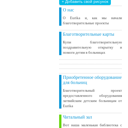
+ Добавить свой ​​рисунок
О нас
О Eurika и, как мы начали
благотворительные проекты
Благотворительные карты
Купи благотворительную
поздравительную открытку и
помоги детям в больницах
Приобретенное оборудование
для больниц
Благотворительный проект
предоставленного оборудования
латвийским детским больницам от
Eurika
Читальный зал
Вот наша маленькая библиотека c