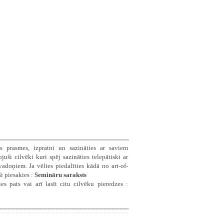
s prasmes, izpratni un sazināties ar saviem
ši cilvēki kuri spēj sazināties telepātiski ar
doņiem. Ja vēlies piedalīties kādā no art-of-
i piesakies :
Semināru saraksts
es pats vai arī lasīt citu cilvēku pieredzes :