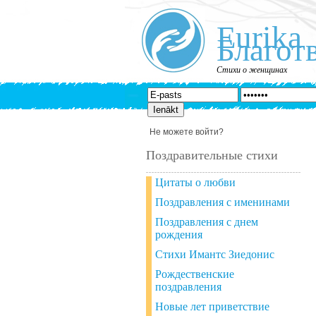
Eurika
Благот
Стихи о женщинах
Не можете войти?
Поздравительные стихи
Цитаты о любви
Поздравления с именинами
Поздравления с днем
рождения
Стихи Имантс Зиедонис
Рождественские
поздравления
Новые лет приветствие