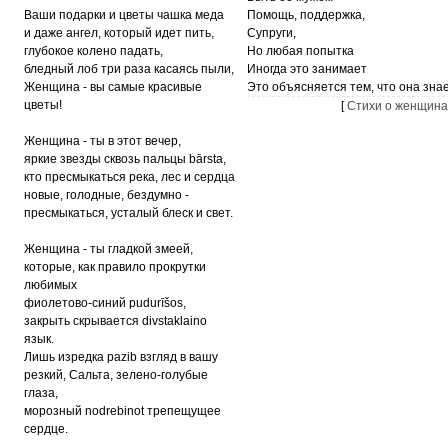
Ваши подарки и цветы чашка меда
Помощь, поддержка,
и даже ангел, который идет пить,
Супруги,
глубокое колено падать,
Но любая попытка
бледный лоб три раза касаясь пыли,
Иногда это занимает
Женщина - вы самые красивые
Это объясняется тем, что она зна
цветы!
[
Стихи о женщина
Женщина - ты в этот вечер,
яркие звезды сквозь пальцы bārsta,
кто пресмыкаться река, лес и сердца
новые, голодные, бездумно -
пресмыкаться, усталый блеск и свет.
Женщина - ты гладкой змеей,
которые, как правило прокрутки
любимых
фиолетово-синий pudurīšos,
закрыть скрывается divstaklaino
язык.
Лишь изредка pazib взгляд в вашу
резкий, Сальта, зелено-голубые
глаза,
морозный nodrebinot трепещущее
сердце.