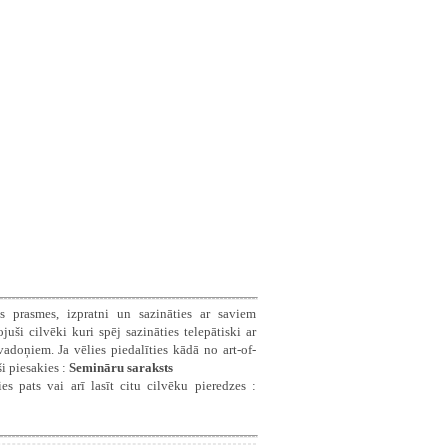
s prasmes, izpratni un sazināties ar saviem
ši cilvēki kuri spēj sazināties telepātiski ar
doņiem. Ja vēlies piedalīties kādā no art-of-
i piesakies :
Semināru saraksts
es pats vai arī lasīt citu cilvēku pieredzes :