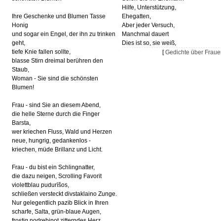
Hilfe, Unterstützung,
Ihre Geschenke und Blumen Tasse
Ehegatten,
Honig
Aber jeder Versuch,
und sogar ein Engel, der ihn zu trinken
Manchmal dauert
geht,
Dies ist so, sie weiß,
tiefe Knie fallen sollte,
[
Gedichte über Frau
blasse Stirn dreimal berühren den
Staub,
Woman - Sie sind die schönsten
Blumen!
Frau - sind Sie an diesem Abend,
die helle Sterne durch die Finger
Barsta,
wer kriechen Fluss, Wald und Herzen
neue, hungrig, gedankenlos -
kriechen, müde Brillanz und Licht.
Frau - du bist ein Schlingnatter,
die dazu neigen, Scrolling Favorit
violettblau pudurīšos,
schließen versteckt divstaklaino Zunge.
Nur gelegentlich pazib Blick in Ihren
scharfe, Salta, grün-blaue Augen,
frostig nodrebinot zitterndes Herz.