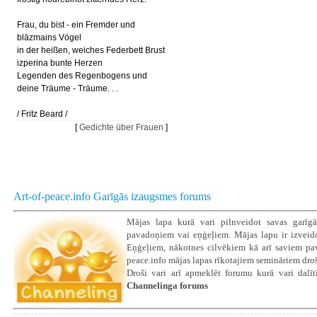
Frau, du bist - ein Fremder und
blāzmains Vögel
in der heißen, weiches Federbett Brust
izperina bunte Herzen
Legenden des Regenbogens und
deine Träume - Träume. . .
/ Fritz Beard /
[
Gedichte über Frauen
]
Art-of-peace.info Garīgās izaugsmes forums
Mājas lapa kurā vari pilnveidot savas garīgā
pavadoņiem vai eņģeļiem. Mājas lapu ir izveidoju
Eņģeļiem, nākotnes cilvēkiem kā arī saviem pava
peace.info mājas lapas rīkotajiem semināriem droš
Droši vari arī apmeklēt forumu kurā vari dalīti
Channelinga forums