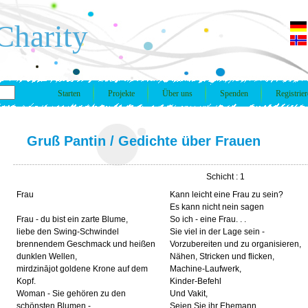
Charity
Starten
Projekte
Über uns
Spenden
Registrie
Gruß Pantin
/
Gedichte über Frauen
Schicht : 1
Frau
Kann leicht eine Frau zu sein?
Es kann nicht nein sagen
Frau - du bist ein zarte Blume,
So ich - eine Frau. . .
liebe den Swing-Schwindel
Sie viel in der Lage sein -
brennendem Geschmack und heißen
Vorzubereiten und zu organisieren,
dunklen Wellen,
Nähen, Stricken und flicken,
mirdzinājot goldene Krone auf dem
Machine-Laufwerk,
Kopf.
Kinder-Befehl
Woman - Sie gehören zu den
Und Vakit,
schönsten Blumen -
Seien Sie ihr Ehemann