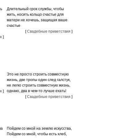
нь
Длительный срок службы, чтобы
жить, носить кольцо счастье для
матери не хочешь, защищая ваше
счастье
[
Свадебные приветствия
]
я
]
Это не просто строить совместную
жизнь, две тропы один след галстук,
не легко строить совместную жизнь,
однако, два в чем-то лучше ехать!
я
]
[
Свадебные приветствия
]
ва
Пойдем со мной на землю искусства,
Пойдем со мной, чтобы есть хлеб,