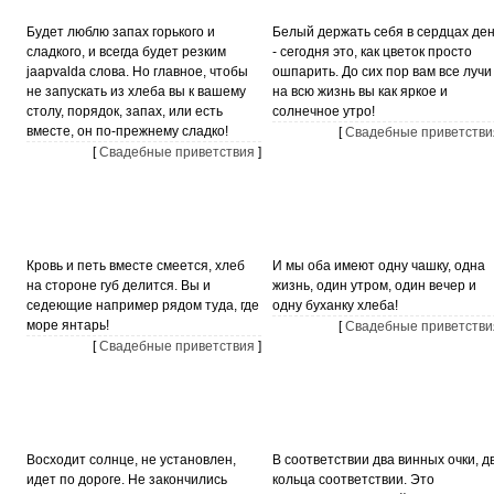
Будет люблю запах горького и
Белый держать себя в сердцах де
сладкого, и всегда будет резким
- сегодня это, как цветок просто
jaapvalda слова. Но главное, чтобы
ошпарить. До сих пор вам все лучи
не запускать из хлеба вы к вашему
на всю жизнь вы как яркое и
столу, порядок, запах, или есть
солнечное утро!
вместе, он по-прежнему сладко!
[
Свадебные приветстви
[
Свадебные приветствия
]
Кровь и петь вместе смеется, хлеб
И мы оба имеют одну чашку, одна
на стороне губ делится. Вы и
жизнь, один утром, один вечер и
седеющие например рядом туда, где
одну буханку хлеба!
море янтарь!
[
Свадебные приветстви
[
Свадебные приветствия
]
Восходит солнце, не установлен,
В соответствии два винных очки, д
идет по дороге. Не закончились
кольца соответствии. Это