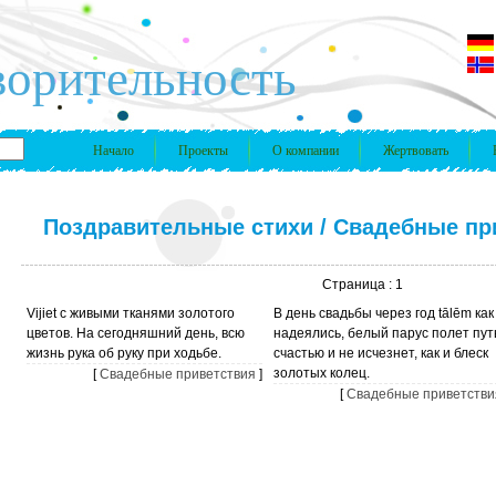
ворительность
Начало
Проекты
О компании
Жертвовать
Поздравительные стихи
/
Свадебные пр
Страница : 1
Vijiet с живыми тканями золотого
В день свадьбы через год tālēm как
цветов. На сегодняшний день, всю
надеялись, белый парус полет путь
жизнь рука об руку при ходьбе.
счастью и не исчезнет, ​​как и блеск
золотых колец.
[
Свадебные приветствия
]
[
Свадебные приветстви