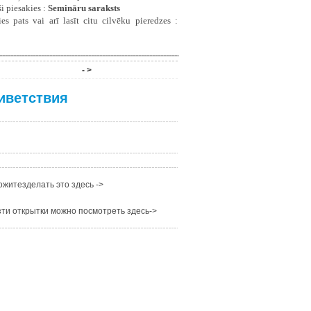
i piesakies :
Semināru saraksts
es pats vai arī lasīt citu cilvēku pieredzes :
- >
иветствия
житезделать это здесь ->
ти открытки можно посмотреть здесь->