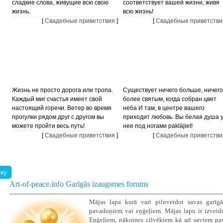
сладкие слова, живущие всю свою
соответствует вашей жизни, живя
жизнь.
всю жизнь!
[
Свадебные приветствия
]
[
Свадебные приветстви
Жизнь не просто дорога или тропа.
Существует ничего больше, ничего
Каждый миг счастья имеет свой
более святым, когда собран цвет
настоящий горечи. Ветер во время
неба И там, в центре вашего
прогулки рядом друг с другом вы
приходит любовь. Вы белая душа 
можете пройти весь путь!
нее под ногами paklājiet!
[
Свадебные приветствия
]
[
Свадебные приветстви
Art-of-peace.info Garīgās izaugsmes forums
Mājas lapa kurā vari pilnveidot savas garīgā
pavadoņiem vai eņģeļiem. Mājas lapu ir izveidoju
Eņģeļiem, nākotnes cilvēkiem kā arī saviem pava