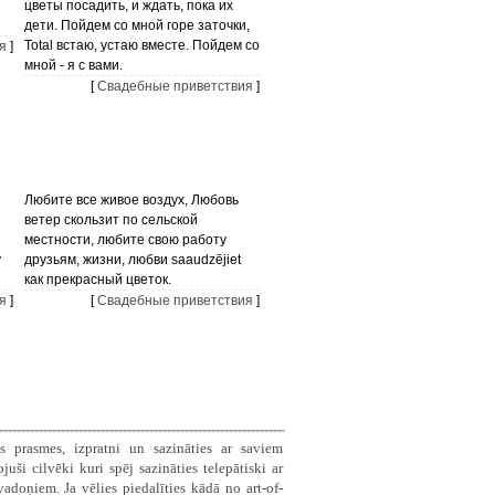
цветы посадить, и ждать, пока их
дети. Пойдем со мной горе заточки,
Total встаю, устаю вместе. Пойдем со
я
]
мной - я с вами.
[
Свадебные приветствия
]
Любите все живое воздух, Любовь
ветер скользит по сельской
местности, любите свою работу
у
друзьям, жизни, любви saaudzējiet
как прекрасный цветок.
я
]
[
Свадебные приветствия
]
s prasmes, izpratni un sazināties ar saviem
ši cilvēki kuri spēj sazināties telepātiski ar
doņiem. Ja vēlies piedalīties kādā no art-of-