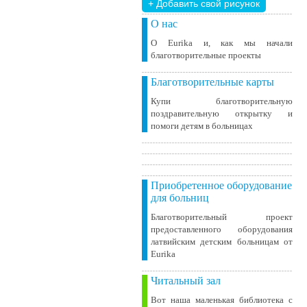
+ Добавить свой ​​рисунок
О нас
О Eurika и, как мы начали
благотворительные проекты
Благотворительные карты
Купи благотворительную
поздравительную открытку и
помоги детям в больницах
Приобретенное оборудование
для больниц
Благотворительный проект
предоставленного оборудования
латвийским детским больницам от
Eurika
Читальный зал
Вот наша маленькая библиотека c