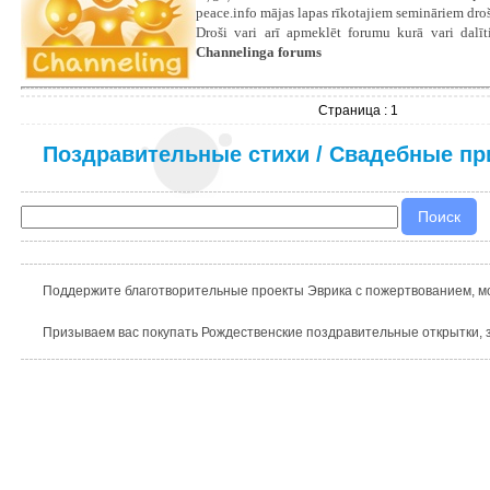
peace.info mājas lapas rīkotajiem semināriem droš
Droši vari arī apmeklēt forumu kurā vari dalīti
Channelinga forums
Страница : 1
Поздравительные стихи
/
Свадебные пр
Поддержите благотворительные проекты Эврика с пожертвованием, мо
Призываем вас покупать Рождественские поздравительные открытки, з