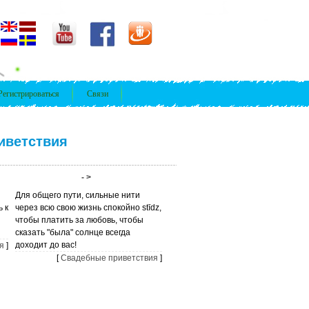
Регистрироваться
Связи
иветствия
- >
Для общего пути, сильные нити
 к
через всю свою жизнь спокойно stīdz,
чтобы платить за любовь, чтобы
сказать "была" солнце всегда
доходит до вас!
я
]
[
Свадебные приветствия
]