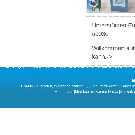
Unterstützen Eur
u003e
Willkommen auf 
kann.->
h
Charity Grußkarten, Weihnachtskarten, , , , Das Pferd Karten, Karten mit
Meditācijas
|
Meditācijas
|
Kartiņu Druka
|
Apsveiku