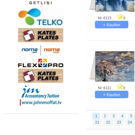
Nr. 6115
0
Nr. 6111
0
1
2
3
4
5
21
22
23
24