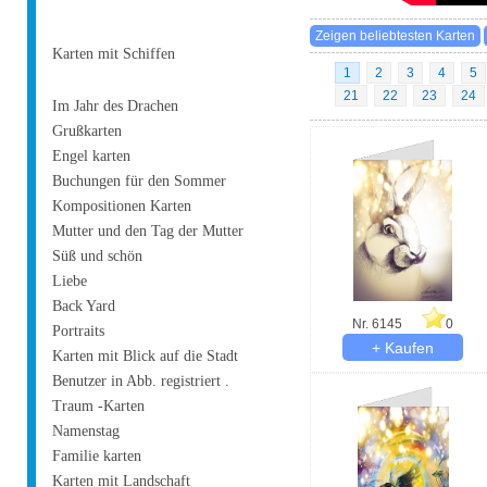
Karten mit Schiffen
1
2
3
4
5
21
22
23
24
Im Jahr des Drachen
Grußkarten
Engel karten
Buchungen für den Sommer
Kompositionen Karten
Mutter und den Tag der Mutter
Süß und schön
Liebe
Back Yard
Nr. 6145
0
Portraits
Karten mit Blick auf die Stadt
Benutzer in Abb. registriert .
Traum -Karten
Namenstag
Familie karten
Karten mit Landschaft