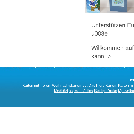
Unterstützen Eur
u003e
Willkommen auf 
kann.->
ht
Karten mit Tieren, Weihnachtskarten, , , , Das Pferd Karten, Karten mit
Meditācijas
|
Meditācijas
|
Kartiņu Druka
|
Apsveiku