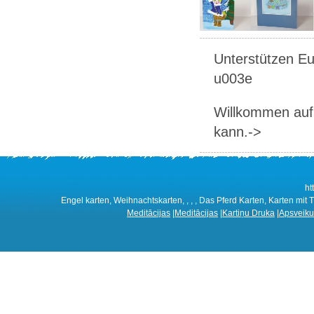
Unterstützen Eur
u003e
Willkommen auf 
kann.->
ht
Engel karten, Weihnachtskarten, , , , Das Pferd Karten, Karten mit T
Meditācijas
|
Meditācijas
|
Kartiņu Druka
|
Apsveiku