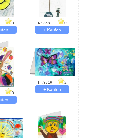
0
Nr. 3581
0
Nr. 3516
2
0