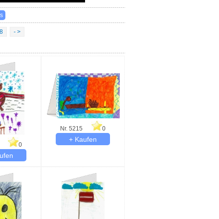
8
- >
Nr. 5215
0
0