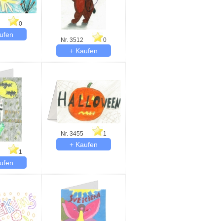
0
Nr. 3512
0
Nr. 3455
1
1