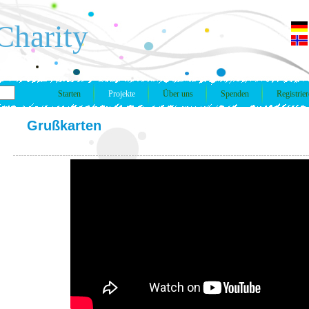
Charity
Starten
Projekte
Über uns
Spenden
Registrie
Grußkarten