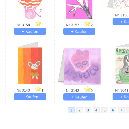
Nr. 3156
Nr. 3158
2
Nr. 3157
2
Nr. 3143
1
Nr. 3041
Nr. 3142
0
1
2
3
4
5
6
7