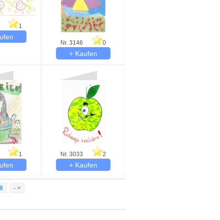
1
Nr. 3146
0
1
Nr. 3033
2
8
- >