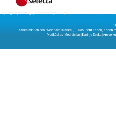
ht
Karten mit Schiffen, Weihnachtskarten, , , , Das Pferd Karten, Karten mi
Meditācijas
|
Meditācijas
|
Kartiņu Druka
|
Apsveiku