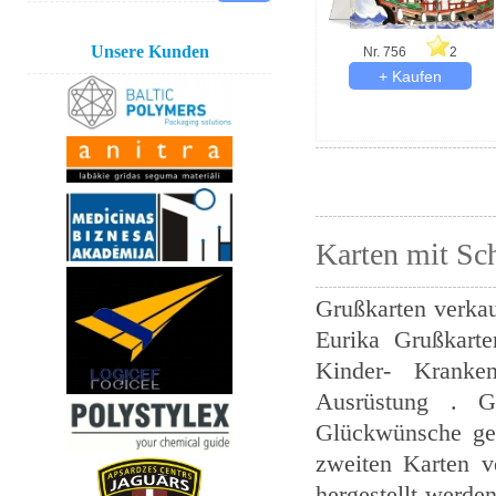
Unsere Kunden
Nr. 756
2
Karten mit Sch
Grußkarten verkau
Eurika Grußkarte
Kinder- Kranke
Ausrüstung . Gr
Glückwünsche ged
zweiten Karten v
hergestellt werden