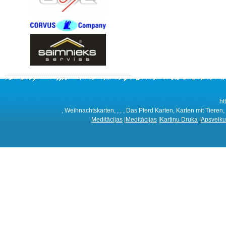
ht
, Weihnachtskarten, , , , Das Pferd Karten, Karten mit Tieren,
Meditācijas
|
Meditācijas
|
Kartiņu Druka
|
Apsveiku