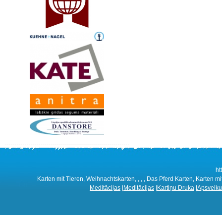
ht
Karten mit Tieren, Weihnachtskarten, , , , Das Pferd Karten, Karten mit
Meditācijas
|
Meditācijas
|
Kartiņu Druka
|
Apsveiku