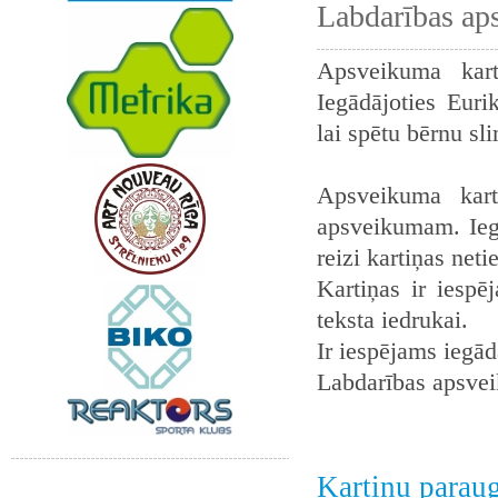
Labdarības ap
Apsveikuma kart
Iegādājoties Euri
lai spētu bērnu sl
Apsveikuma kart
apsveikumam. Iegā
reizi kartiņas neti
Kartiņas ir iespē
teksta iedrukai.
Ir iespējams iegādā
Labdarības apsvei
Kartiņu parau