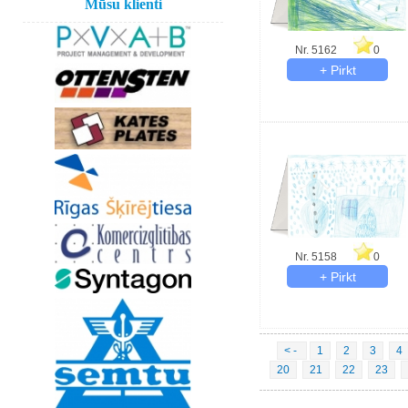
Mūsu klienti
Nr. 5162
0
Nr. 5158
0
< -
1
2
3
4
20
21
22
23