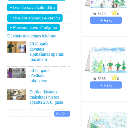
Nr. 5170
0
+ Pievieno savu zīmējumu
Dāvātās medicīnas iekārtas
2018.gadā
dāvātais
elpināšanas aparāts
mazuļiem
2017. gadā
dāvātais
Nr. 5166
0
inkobators
Eurika dāvātais
mākslīgās nieres
aparāts 2016. gadā
Vairāk->