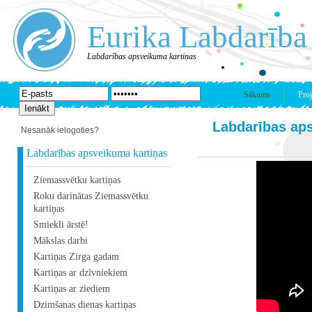
Eurika Labdarība
Labdarības apsveikuma kartiņas
Sākums
Proj
Labdarības ap
Nesanāk ielogoties?
Labdarības apsveikuma kartiņas
Ziemassvētku kartiņas
Roku darinātas Ziemassvētku
kartiņas
Smiekli ārstē!
Mākslas darbi
Kartiņas Zirga gadam
Kartiņas ar dzīvniekiem
Kartiņas ar ziediem
Dzimšanas dienas kartiņas