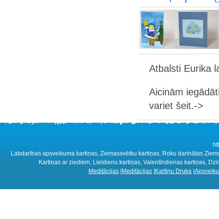
Atbalsti Eurika 
Aicinām iegādāt
variet šeit.->
ht
Labdarības apsveikuma kartiņas, Ziemassvētku kartiņas, Roku darinātas Ziemass
Kartiņas ar ziediem, Lieldienu kartiņas, Valentīndienas kartiņas, D
Meditācijas
|
Meditācijas
|
Kartiņu Druka
|
Apsveiku