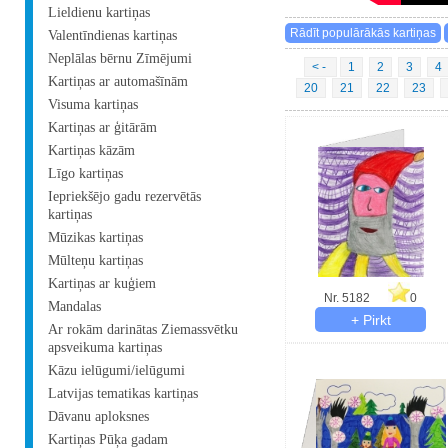
Lieldienu kartiņas
Valentīndienas kartiņas
Neplālas bērnu Zīmējumi
< -
1
2
3
4
Kartiņas ar automašīnām
20
21
22
23
Visuma kartiņas
Kartiņas ar ģitārām
Kartiņas kāzām
Līgo kartiņas
Iepriekšējo gadu rezervētās
kartiņas
Mūzikas kartiņas
Mūlteņu kartiņas
Kartiņas ar kuģiem
Nr. 5182
0
Mandalas
Ar rokām darinātas Ziemassvētku
apsveikuma kartiņas
Kāzu ielūgumi/ielūgumi
Latvijas tematikas kartiņas
Dāvanu aploksnes
Kartiņas Pūķa gadam