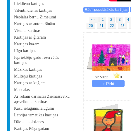
Lieldienu kartiņas
Valentīndienas kartiņas
Neplālas bērnu Zīmējumi
< -
1
2
3
4
Kartiņas ar automašīnām
20
21
22
23
Visuma kartiņas
Kartiņas ar ģitārām
Kartiņas kāzām
Līgo kartiņas
Iepriekšējo gadu rezervētās
kartiņas
Mūzikas kartiņas
Mūlteņu kartiņas
Nr. 5322
0
Kartiņas ar kuģiem
Mandalas
Ar rokām darinātas Ziemassvētku
apsveikuma kartiņas
Kāzu ielūgumi/ielūgumi
Latvijas tematikas kartiņas
Dāvanu aploksnes
Kartiņas Pūķa gadam