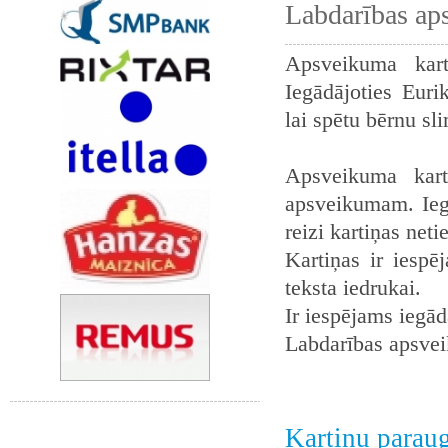
Labdarības ap
Apsveikuma kart
Iegādājoties Euri
lai spētu bērnu sl
Apsveikuma kart
apsveikumam. Iegā
reizi kartiņas neti
Kartiņas ir iespē
teksta iedrukai.
Ir iespējams iegādā
Labdarības apsvei
Kartiņu parau