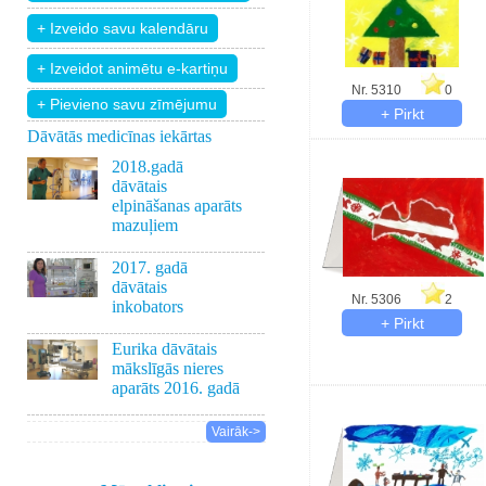
Nr. 5310
0
+ Pievieno savu zīmējumu
Dāvātās medicīnas iekārtas
2018.gadā
dāvātais
elpināšanas aparāts
mazuļiem
2017. gadā
dāvātais
Nr. 5306
2
inkobators
Eurika dāvātais
mākslīgās nieres
aparāts 2016. gadā
Vairāk->