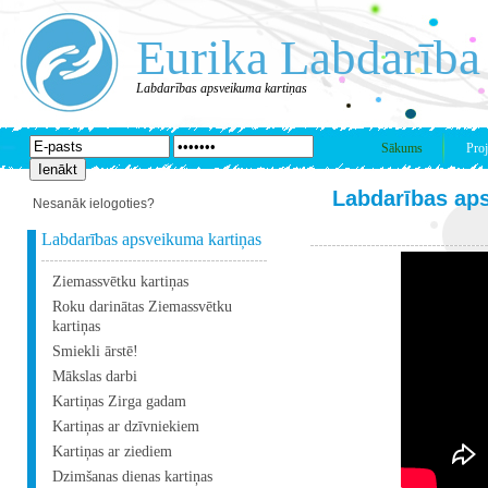
Eurika Labdarība
Labdarības apsveikuma kartiņas
Sākums
Proj
Labdarības ap
Nesanāk ielogoties?
Labdarības apsveikuma kartiņas
Ziemassvētku kartiņas
Roku darinātas Ziemassvētku
kartiņas
Smiekli ārstē!
Mākslas darbi
Kartiņas Zirga gadam
Kartiņas ar dzīvniekiem
Kartiņas ar ziediem
Dzimšanas dienas kartiņas