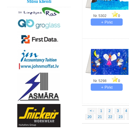
Mūsu klienti
Nr. 5302
0
Nr. 5298
0
< -
1
2
3
4
20
21
22
23