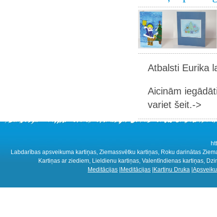
Atbalsti Eurika 
Aicinām iegādāt
variet šeit.->
ht
Labdarības apsveikuma kartiņas, Ziemassvētku kartiņas, Roku darinātas Ziemass
Kartiņas ar ziediem, Lieldienu kartiņas, Valentīndienas kartiņas, D
Meditācijas
|
Meditācijas
|
Kartiņu Druka
|
Apsveiku