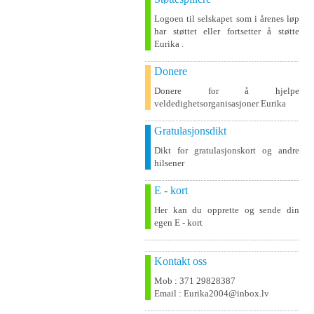
Logoen til selskapet som i årenes løp
har støttet eller fortsetter å støtte
Eurika .
Donere
Donere for å hjelpe
veldedighetsorganisasjoner Eurika
Gratulasjonsdikt
Dikt for gratulasjonskort og andre
hilsener
E - kort
Her kan du opprette og sende din
egen E - kort
Kontakt oss
Mob : 371 29828387
Email : Eurika2004@inbox.lv