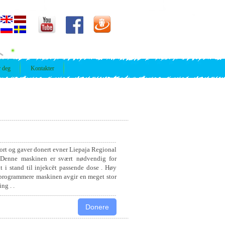
r deg
Kontakter
ort og gaver donert evner Liepaja Regional
. Denne maskinen er svært nødvendig for
t i stand til injekcēt passende dose . Høy
 programmere maskinen avgir en meget stor
ng . .