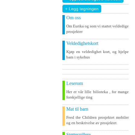
+ Legg tegningen
Om oss
Om Eurika og som vi startet veldedige
prosjekter
Veldedighetskort
Kjøp en veldedighet kort, og hjelpe
barn i sykehus
Leserom
Her er vår lille bilioteka , for mange
forskjellige ting
Mat til barn
Feed the Children prosjektet mobiler
og en beskrivelse av prosjektet
Støttespillere