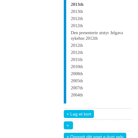
2013th
2013th
2012th
2012th
Den presenterte utstyr Jelgava
sykehus 2012th
2012th
2012th
2011th
2010th
2008th
2005th
2007th
2004th