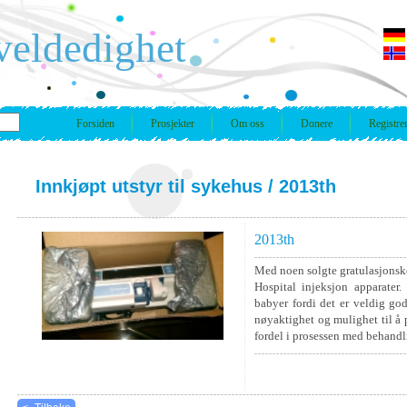
veldedighet
Forsiden
Prosjekter
Om oss
Donere
Registre
Innkjøpt utstyr til sykehus
/ 2013th
2013th
Med noen solgte gratulasjonsk
Hospital injeksjon apparater
babyer fordi det er veldig god
nøyaktighet og mulighet til å
fordel i prosessen med behandli