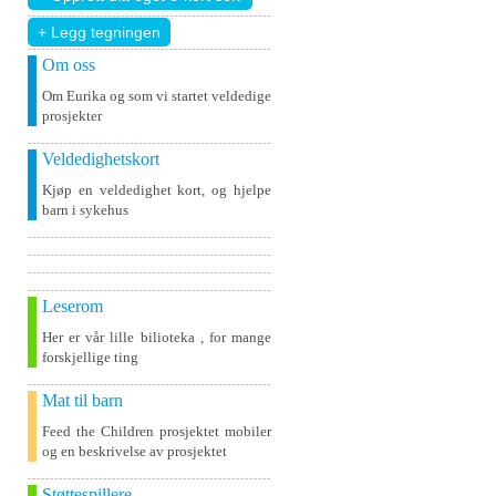
+ Legg tegningen
Om oss
Om Eurika og som vi startet veldedige
prosjekter
Veldedighetskort
Kjøp en veldedighet kort, og hjelpe
barn i sykehus
Leserom
Her er vår lille bilioteka , for mange
forskjellige ting
Mat til barn
Feed the Children prosjektet mobiler
og en beskrivelse av prosjektet
Støttespillere