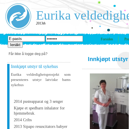
Eurika veldedigh
2013th
Forsiden
Pro
Får ikke å logge deg på?
Innkjøpt utstyr
Innkjøpt utstyr til sykehus
Eurika veldedighetsprosjekt som
presenteres utstyr latviske barns
sykehus
2014 pusteapparat og 3 senger
Kjøpe et spedbarn inhalator for
hjemmebruk.
2014 Cribs
2013 Sipapo resuscitators babyer