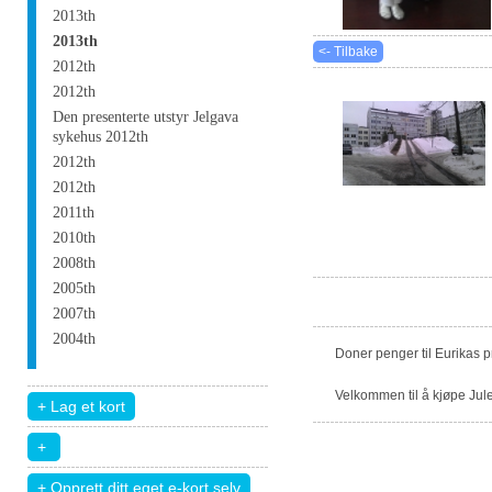
2013th
2013th
<- Tilbake
2012th
2012th
Den presenterte utstyr Jelgava
sykehus 2012th
2012th
2012th
2011th
2010th
2008th
2005th
2007th
2004th
Doner penger til Eurikas 
Velkommen til å kjøpe Jule