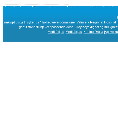
ht
Innkjøpt utstyr til sykehus / Takket være donasjoner Valmiera Regional Hospital 
godt i stand til injekcēt passende dose . Høy nøyaktighet og mulighet
Meditācijas
|
Meditācijas
|
Kartiņu Druka
|
Apsveiku