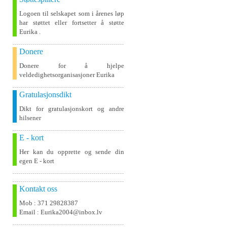
Logoen til selskapet som i årenes løp
har støttet eller fortsetter å støtte
Eurika .
Donere
Donere for å hjelpe
veldedighetsorganisasjoner Eurika
Gratulasjonsdikt
Dikt for gratulasjonskort og andre
hilsener
E - kort
Her kan du opprette og sende din
egen E - kort
Kontakt oss
Mob : 371 29828387
Email : Eurika2004@inbox.lv