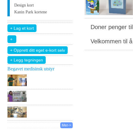
Design kort
Kanin Park kortene
Doner penger ti
Velkommen til å 
+ Legg tegningen
Begavet medisinsk utstyr
Mer->