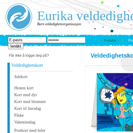
Eurika veldedigh
Barn veldedighetsorganisasjon
Forsiden
Pro
Veldedighetsko
Får ikke å logge deg på?
Veldedighetskort
Julekort
Hesten kort
Kort med dyr
Kort med blomster
Kort til bursdag
Påske
Valentinsdag
Postkort med biler