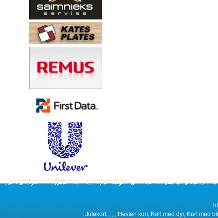
h
, Julekort, , , , Hesten kort, Kort med dyr, Kort med b