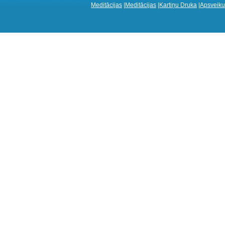
Meditācijas
|
Meditācijas
|
Kartiņu Druka
|
Apsveiku