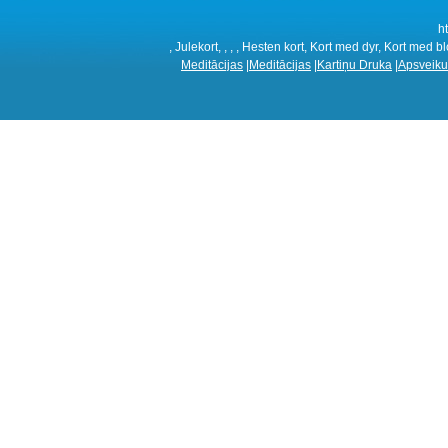
h
, Julekort, , , , Hesten kort, Kort med dyr, Kort med b
Meditācijas
|
Meditācijas
|
Kartiņu Druka
|
Apsveiku