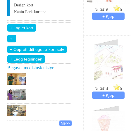
Design kort
Nr. 3418
0
Kanin Park kortene
+ Legg tegningen
Begavet medisinsk utstyr
Nr. 3414
0
Mer->