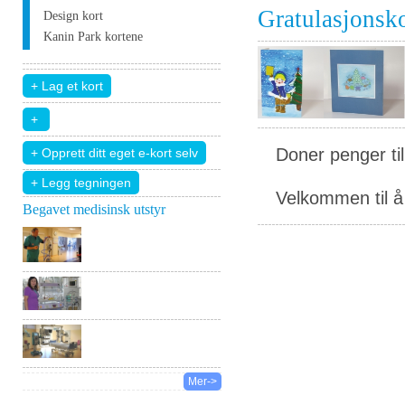
Gratulasjonsk
Design kort
Kanin Park kortene
Doner penger ti
+ Legg tegningen
Velkommen til å 
Begavet medisinsk utstyr
Mer->