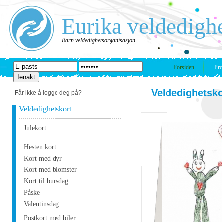
Eurika veldedigh
Barn veldedighetsorganisasjon
Forsiden
Pro
Veldedighetsko
Får ikke å logge deg på?
Veldedighetskort
Julekort
Hesten kort
Kort med dyr
Kort med blomster
Kort til bursdag
Påske
Valentinsdag
Postkort med biler