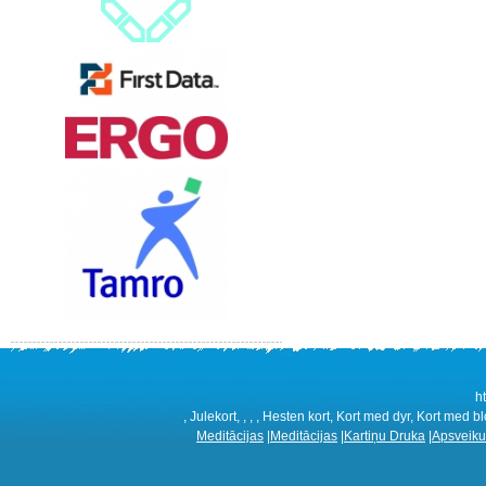
h
, Julekort, , , , Hesten kort, Kort med dyr, Kort med b
Meditācijas
|
Meditācijas
|
Kartiņu Druka
|
Apsveiku