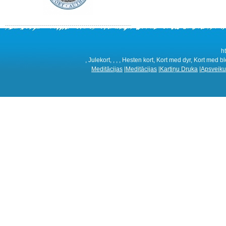
h
, Julekort, , , , Hesten kort, Kort med dyr, Kort med b
Meditācijas
|
Meditācijas
|
Kartiņu Druka
|
Apsveiku