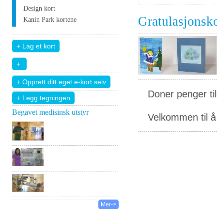
Design kort
Gratulasjonsk
Kanin Park kortene
Doner penger ti
+ Legg tegningen
Begavet medisinsk utstyr
Velkommen til å 
Mer->