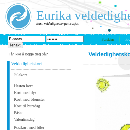
Eurika veldedigh
Barn veldedighetsorganisasjon
Forsiden
Pro
Veldedighetsko
Får ikke å logge deg på?
Veldedighetskort
Julekort
Hesten kort
Kort med dyr
Kort med blomster
Kort til bursdag
Påske
Valentinsdag
Postkort med biler