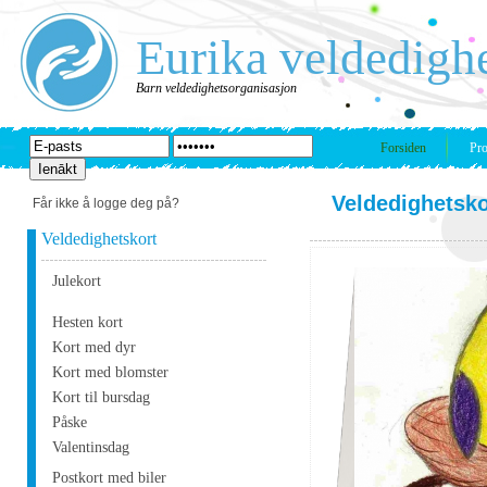
Eurika veldedigh
Barn veldedighetsorganisasjon
Forsiden
Pro
Veldedighetsko
Får ikke å logge deg på?
Veldedighetskort
Julekort
Hesten kort
Kort med dyr
Kort med blomster
Kort til bursdag
Påske
Valentinsdag
Postkort med biler