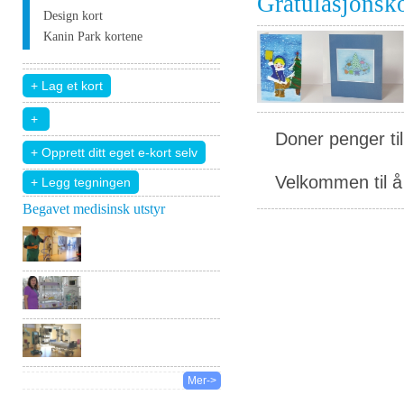
Gratulasjonsk
Design kort
Kanin Park kortene
Doner penger ti
Velkommen til å 
+ Legg tegningen
Begavet medisinsk utstyr
Mer->