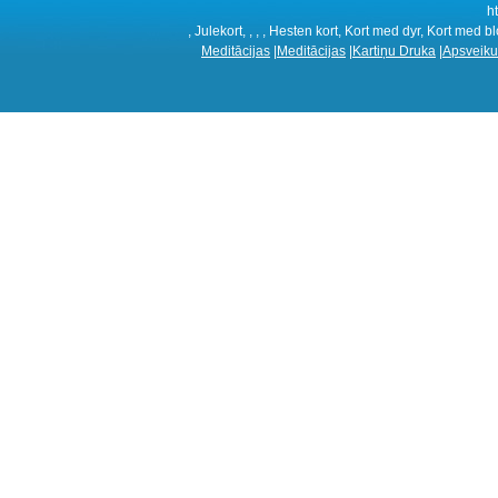
h
, Julekort, , , , Hesten kort, Kort med dyr, Kort med b
Meditācijas
|
Meditācijas
|
Kartiņu Druka
|
Apsveiku