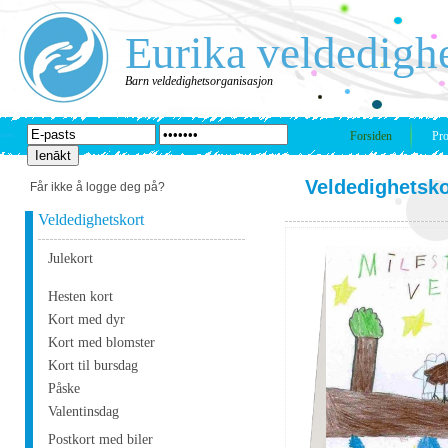
Eurika veldedigh
Barn veldedighetsorganisasjon
Forsiden
Pro
Veldedighetsko
Får ikke å logge deg på?
Veldedighetskort
Julekort
Hesten kort
Kort med dyr
Kort med blomster
Kort til bursdag
Påske
Valentinsdag
Postkort med biler