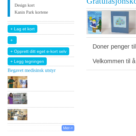
Gratulasjonsk
Design kort
Kanin Park kortene
Doner penger ti
Velkommen til å 
+ Legg tegningen
Begavet medisinsk utstyr
Mer->