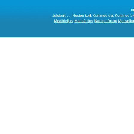
h
, Julekort, , , , Hesten kort, Kort med dyr, Kort med b
Meditācijas
|
Meditācijas
|
Kartiņu Druka
|
Apsveiku