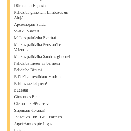
Dāvana no Eugesta
Palīdzība ģimenēm Limbažos un
Alojā.
Apciemojām Saldu
Sveiki, Saldus!
Malkas palīdzība Everitai
Malkas palīdzība Pensionāre
Valentīnai
Malkas palīdzība Sandras ģimenei
Palīdzība Inesei un bērniem
Palīdzība Birutai
Palīdzība Invalīdam Modrim
Paldies ziedotājiem!
Eugesta!
Ģimenītes Elejā
Ciemos uz Bērvircavu
Saņēmām dāvanas!
"Viadukts" un "GPS Partners"
Atgriežamies pie Līgas
Lutriņi