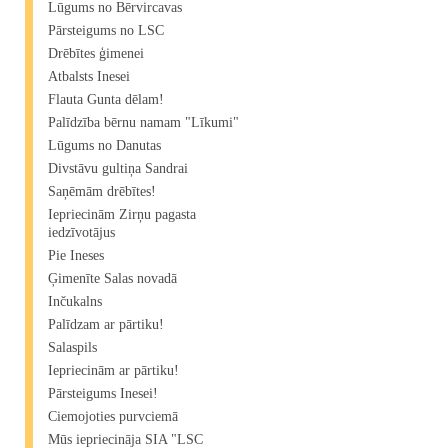
Lūgums no Bērvircavas
Pārsteigums no LSC
Drēbītes ģimenei
Atbalsts Inesei
Flauta Gunta dēlam!
Palīdzība bērnu namam "Līkumi"
Lūgums no Danutas
Divstāvu gultiņa Sandrai
Saņēmām drēbītes!
Iepriecinām Zirņu pagasta
iedzīvotājus
Pie Ineses
Ģimenīte Salas novadā
Inčukalns
Palīdzam ar pārtiku!
Salaspils
Iepriecinām ar pārtiku!
Pārsteigums Inesei!
Ciemojoties purvciemā
Mūs iepriecināja SIA "LSC