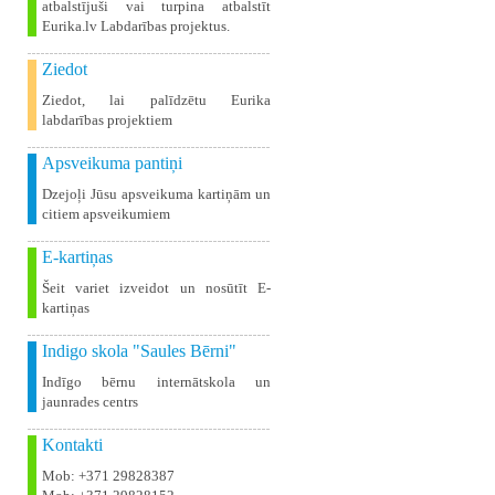
atbalstījuši vai turpina atbalstīt
Eurika.lv Labdarības projektus.
Ziedot
Ziedot, lai palīdzētu Eurika
labdarības projektiem
Apsveikuma pantiņi
Dzejoļi Jūsu apsveikuma kartiņām un
citiem apsveikumiem
E-kartiņas
Šeit variet izveidot un nosūtīt E-
kartiņas
Indigo skola "Saules Bērni"
Indīgo bērnu internātskola un
jaunrades centrs
Kontakti
Mob: +371 29828387