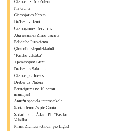
Ciemos uz Brocēniem
Pie Gunta
Ciemojoties Neretā
Drēbes uz Remti
Ciemojamies Bērvircavā!
Atgriežamies Zirņu pagastā
Palīdzība Purvciemā
Ģimenīte Ziepniekkalnā
"Pasaku valstība"
Apciemojam Gunti
Drēbes no Salaspils
Ciemos pie Ineses
Drēbes uz Platoni
Pārsteigums no 10 bērnu
māmiņas!
Antūžu speciālā internātskola
Santa ciemojās pie Gunta
Sadarbībā ar Ādažu PII "Pasaku
Valstība"
Pirms Ziemassvētkiem pie Līgas!