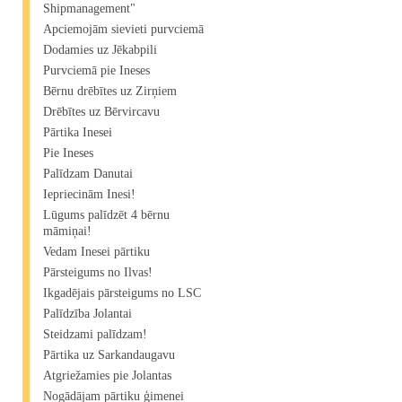
Shipmanagement"​
Apciemojām sievieti purvciemā
Dodamies uz Jēkabpili
Purvciemā pie Ineses
Bērnu drēbītes uz Zirņiem
Drēbītes uz Bērvircavu
Pārtika Inesei
Pie Ineses
Palīdzam Danutai
Iepriecinām Inesi!
Lūgums palīdzēt 4 bērnu
māmiņai!
Vedam Inesei pārtiku
Pārsteigums no Ilvas!
Ikgadējais pārsteigums no LSC
Palīdzība Jolantai
Steidzami palīdzam!
Pārtika uz Sarkandaugavu
Atgriežamies pie Jolantas
Nogādājam pārtiku ģimenei