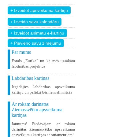
+ Pievieno savu zīmējumu
Par mums
Fonds „Eurika” un kā mēs uzsākām
labdarības projektus
Labdarības kartiņas
Iegādājies labdarības apsveikuma
kartiņu un palīdzi bērniem slimnīcās
Ar rokām darinātas
Ziemassvētku apsveikuma
kartiņas
Jaunums! Piedāvājam ar rokām
darinātas Ziemassvētku apsveikuma
apsveikumu kartiņas ar ornamentiem!