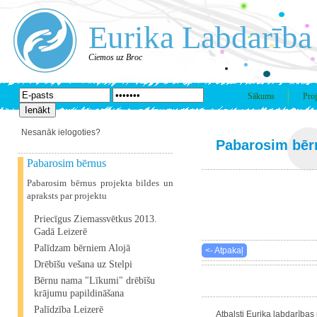
Eurika Labdarība
Ciemos uz Broc
Sākums
Proj
Nesanāk ielogoties?
Pabarosim bēr
Pabarosim bērnus
Pabarosim bērnus projekta bildes un
apraksts par projektu
Priecīgus Ziemassvētkus 2013.
Gadā Leizerē
Palīdzam bērniem Alojā
<- Atpakaļ
Drēbīšu vešana uz Stelpi
Bērnu nama "Līkumi" drēbīšu
krājumu papildināšana
Palīdzība Leizerē
Atbalsti Eurika labdarības 