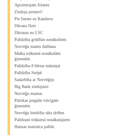
Apciemojam Jolantu
Ziedoja printeri!
Pie Ineses uz Kandavu
Dāvana Ilzei
Dāvanas no LSC
Palīdzība grūtībās nonākušiem
Norvēģu mantu dalīšana
Malka trūkumā nonākušām
ģimenēm
Palīdzība 8 bērnu māmiņai
Palīdzība Stelpē
Sadarbība ar Norvēģiju
Big Bank ziedojumi
Norvēģu mantas
Pārtikas piegāde trūcīgām
ģimenēm
Norvēģu biedrība sūta drēbes
Palīdzam trūkumā nonākušajiem
Hanzas maiznīca palīdz