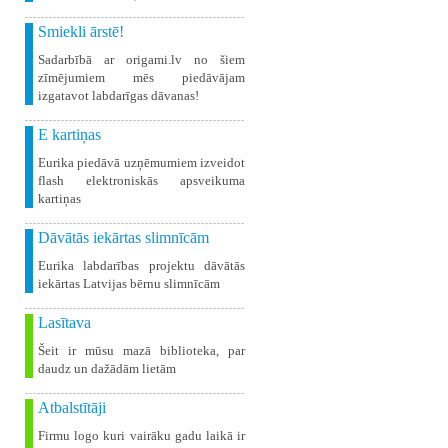
Smiekli ārstē!
Sadarbībā ar origami.lv no šiem
zīmējumiem mēs piedāvājam
izgatavot labdarīgas dāvanas!
E kartiņas
Eurika piedāvā uzņēmumiem izveidot
flash elektroniskās apsveikuma
kartiņas
Dāvātās iekārtas slimnīcām
Eurika labdarības projektu dāvātās
iekārtas Latvijas bērnu slimnīcām
Lasītava
Šeit ir mūsu mazā biblioteka, par
daudz un dažādām lietām
Atbalstītāji
Firmu logo kuri vairāku gadu laikā ir