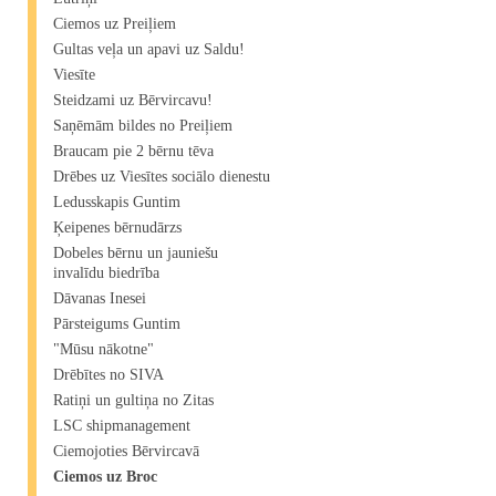
Ciemos uz Preiļiem
Gultas veļa un apavi uz Saldu!
Viesīte
Steidzami uz Bērvircavu!
Saņēmām bildes no Preiļiem
Braucam pie 2 bērnu tēva
Drēbes uz Viesītes sociālo dienestu
Ledusskapis Guntim
Ķeipenes bērnudārzs
Dobeles bērnu un jauniešu
invalīdu biedrība
Dāvanas Inesei
Pārsteigums Guntim
"Mūsu nākotne"
Drēbītes no SIVA
Ratiņi un gultiņa no Zitas
LSC shipmanagement
Ciemojoties Bērvircavā
Ciemos uz Broc