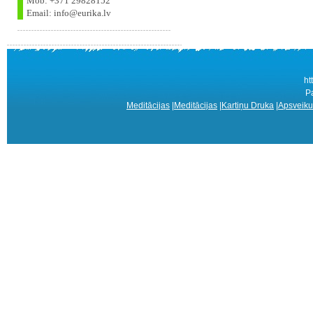
Mob: +371 29828152
Email: info@eurika.lv
ht
P
Meditācijas
|
Meditācijas
|
Kartiņu Druka
|
Apsveiku