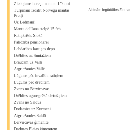
Ziedojums bareņu namam Līkumi
Aicinām iegādāties Ziemass
Turpinām izdalīt Norvēģu mantas.
Preiļi
Uz Lēdmani!
Mantu dalīšana stelpē 15.feb
Ratiņkrēsls Slokā
Palīdzība pensionārei
Labdarības kartiņas depo
Drēbītes uz Suntažiem
Braucam uz Valli
Atgriežamies Vallē
Lūgums pēc invalīdu ratiņiem
Lūgums pēc drēbītēm
Zvans no Bērvircavas
Drēbītes ugunsgrēkā cietušajiem
Zvans no Saldus
Dodamies uz Kurmeni
Atgriežamies Saldū
Bērvircavas ģimenīte
Drēbītes Elejas ģimenītēm