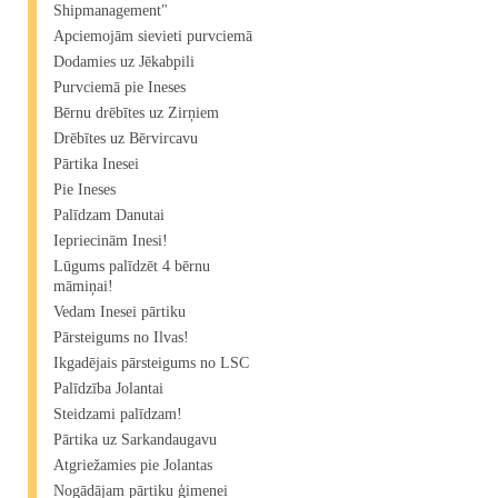
Shipmanagement"​
Apciemojām sievieti purvciemā
Dodamies uz Jēkabpili
Purvciemā pie Ineses
Bērnu drēbītes uz Zirņiem
Drēbītes uz Bērvircavu
Pārtika Inesei
Pie Ineses
Palīdzam Danutai
Iepriecinām Inesi!
Lūgums palīdzēt 4 bērnu
māmiņai!
Vedam Inesei pārtiku
Pārsteigums no Ilvas!
Ikgadējais pārsteigums no LSC
Palīdzība Jolantai
Steidzami palīdzam!
Pārtika uz Sarkandaugavu
Atgriežamies pie Jolantas
Nogādājam pārtiku ģimenei