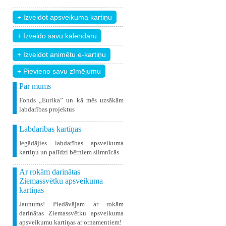
+ Pievieno savu zīmējumu
Par mums
Fonds „Eurika” un kā mēs uzsākām
labdarības projektus
Labdarības kartiņas
Iegādājies labdarības apsveikuma
kartiņu un palīdzi bērniem slimnīcās
Ar rokām darinātas
Ziemassvētku apsveikuma
kartiņas
Jaunums! Piedāvājam ar rokām
darinātas Ziemassvētku apsveikuma
apsveikumu kartiņas ar ornamentiem!