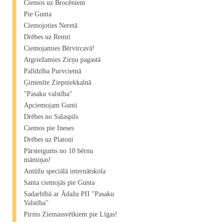
Ciemos uz Brocēniem
Pie Gunta
Ciemojoties Neretā
Drēbes uz Remti
Ciemojamies Bērvircavā!
Atgriežamies Zirņu pagastā
Palīdzība Purvciemā
Ģimenīte Ziepniekkalnā
"Pasaku valstība"
Apciemojam Gunti
Drēbes no Salaspils
Ciemos pie Ineses
Drēbes uz Platoni
Pārsteigums no 10 bērnu
māmiņas!
Antūžu speciālā internātskola
Santa ciemojās pie Gunta
Sadarbībā ar Ādažu PII "Pasaku
Valstība"
Pirms Ziemassvētkiem pie Līgas!