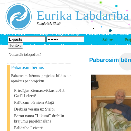
Eurika Labdarība
Ratiņkrēsls Slokā
Sākums
Proj
Nesanāk ielogoties?
Pabarosim bēr
Pabarosim bērnus
Pabarosim bērnus projekta bildes un
apraksts par projektu
Priecīgus Ziemassvētkus 2013.
Gadā Leizerē
Palīdzam bērniem Alojā
Drēbīšu vešana uz Stelpi
Bērnu nama "Līkumi" drēbīšu
krājumu papildināšana
Palīdzība Leizerē