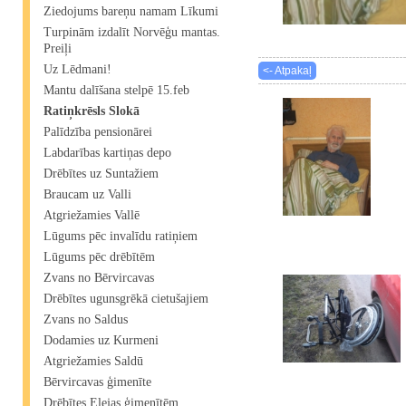
Ziedojums bareņu namam Līkumi
Turpinām izdalīt Norvēģu mantas.
Preiļi
Uz Lēdmani!
<- Atpakaļ
Mantu dalīšana stelpē 15.feb
Ratiņkrēsls Slokā
Palīdzība pensionārei
Labdarības kartiņas depo
Drēbītes uz Suntažiem
Braucam uz Valli
Atgriežamies Vallē
Lūgums pēc invalīdu ratiņiem
Lūgums pēc drēbītēm
Zvans no Bērvircavas
Drēbītes ugunsgrēkā cietušajiem
Zvans no Saldus
Dodamies uz Kurmeni
Atgriežamies Saldū
Bērvircavas ģimenīte
Drēbītes Elejas ģimenītēm