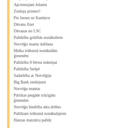
Apciemojam Jolantu
Ziedoja printeri!
Pie Ineses uz Kandavu
Dāvana Ilzei
Dāvanas no LSC
Palīdzība grūtībās nonākušiem
Norvēģu mantu dalīšana
Malka trūkumā nonākušām
ģimenēm
Palīdzība 8 bērnu māmiņai
Palīdzība Stelpē
Sadarbība ar Norvēģiju
Big Bank ziedojumi
Norvēģu mantas
Pārtikas piegāde trūcīgām
ģimenēm
Norvēģu biedrība sūta drēbes
Palīdzam trūkumā nonākušajiem
Hanzas maiznīca palīdz