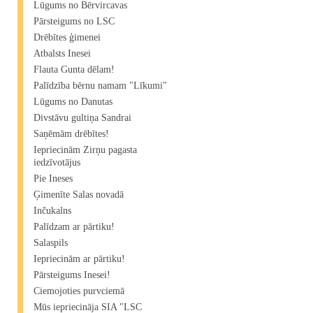
Lūgums no Bērvircavas
Pārsteigums no LSC
Drēbītes ģimenei
Atbalsts Inesei
Flauta Gunta dēlam!
Palīdzība bērnu namam "Līkumi"
Lūgums no Danutas
Divstāvu gultiņa Sandrai
Saņēmām drēbītes!
Iepriecinām Zirņu pagasta
iedzīvotājus
Pie Ineses
Ģimenīte Salas novadā
Inčukalns
Palīdzam ar pārtiku!
Salaspils
Iepriecinām ar pārtiku!
Pārsteigums Inesei!
Ciemojoties purvciemā
Mūs iepriecināja SIA "LSC