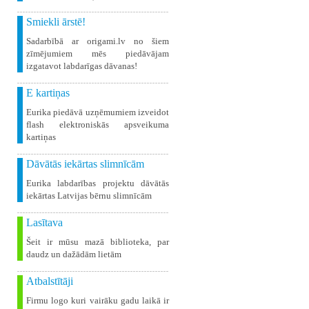
Smiekli ārstē!
Sadarbībā ar origami.lv no šiem
zīmējumiem mēs piedāvājam
izgatavot labdarīgas dāvanas!
E kartiņas
Eurika piedāvā uzņēmumiem izveidot
flash elektroniskās apsveikuma
kartiņas
Dāvātās iekārtas slimnīcām
Eurika labdarības projektu dāvātās
iekārtas Latvijas bērnu slimnīcām
Lasītava
Šeit ir mūsu mazā biblioteka, par
daudz un dažādām lietām
Atbalstītāji
Firmu logo kuri vairāku gadu laikā ir