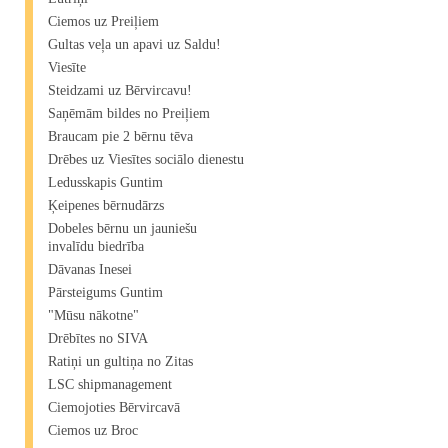
Ciemos uz Preiļiem
Gultas veļa un apavi uz Saldu!
Viesīte
Steidzami uz Bērvircavu!
Saņēmām bildes no Preiļiem
Braucam pie 2 bērnu tēva
Drēbes uz Viesītes sociālo dienestu
Ledusskapis Guntim
Ķeipenes bērnudārzs
Dobeles bērnu un jauniešu
invalīdu biedrība
Dāvanas Inesei
Pārsteigums Guntim
"Mūsu nākotne"
Drēbītes no SIVA
Ratiņi un gultiņa no Zitas
LSC shipmanagement
Ciemojoties Bērvircavā
Ciemos uz Broc