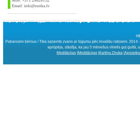
Mob: +371 29828152
Email: info@eurika.lv
ht
Pabarosim bērnus / Tika saņemts zvans ar lūgumu pēc invalīdu ratiņiem. 2014. gad
aprūpēja, stāstīja, ka jau 5 mēnešus vīrietis guļ gultā, un
Meditācijas
|
Meditācijas
|
Kartiņu Druka
|
Apsveiku