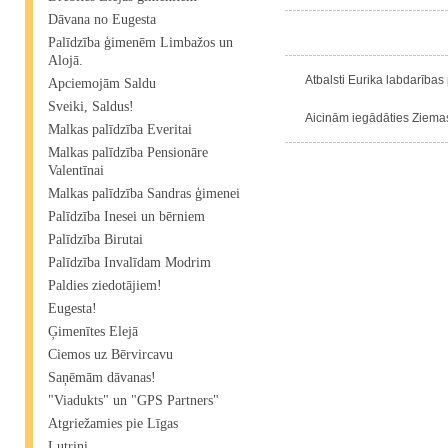
Dāvana no Eugesta
Palīdzība ģimenēm Limbažos un
Alojā.
Atbalsti Eurika labdarības 
Apciemojām Saldu
Sveiki, Saldus!
Aicinām iegādāties Ziemass
Malkas palīdzība Everitai
Malkas palīdzība Pensionāre
Valentīnai
Malkas palīdzība Sandras ģimenei
Palīdzība Inesei un bērniem
Palīdzība Birutai
Palīdzība Invalīdam Modrim
Paldies ziedotājiem!
Eugesta!
Ģimenītes Elejā
Ciemos uz Bērvircavu
Saņēmām dāvanas!
"Viadukts" un "GPS Partners"
Atgriežamies pie Līgas
Lutriņi