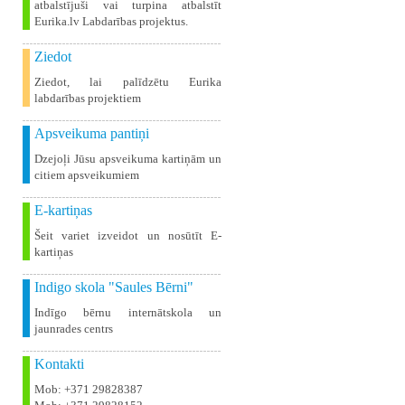
atbalstījuši vai turpina atbalstīt
Eurika.lv Labdarības projektus.
Ziedot
Ziedot, lai palīdzētu Eurika
labdarības projektiem
Apsveikuma pantiņi
Dzejoļi Jūsu apsveikuma kartiņām un
citiem apsveikumiem
E-kartiņas
Šeit variet izveidot un nosūtīt E-
kartiņas
Indigo skola "Saules Bērni"
Indīgo bērnu internātskola un
jaunrades centrs
Kontakti
Mob: +371 29828387