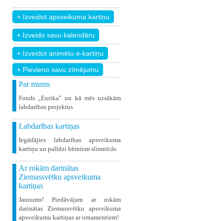
+ Pievieno savu zīmējumu
Par mums
Fonds „Eurika” un kā mēs uzsākām
labdarības projektus
Labdarības kartiņas
Iegādājies labdarības apsveikuma
kartiņu un palīdzi bērniem slimnīcās
Ar rokām darinātas
Ziemassvētku apsveikuma
kartiņas
Jaunums! Piedāvājam ar rokām
darinātas Ziemassvētku apsveikuma
apsveikumu kartiņas ar ornamentiem!