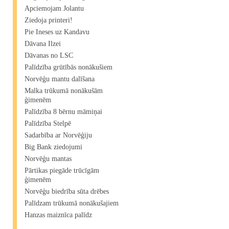
Apciemojam Jolantu
Ziedoja printeri!
Pie Ineses uz Kandavu
Dāvana Ilzei
Dāvanas no LSC
Palīdzība grūtībās nonākušiem
Norvēģu mantu dalīšana
Malka trūkumā nonākušām
ģimenēm
Palīdzība 8 bērnu māmiņai
Palīdzība Stelpē
Sadarbība ar Norvēģiju
Big Bank ziedojumi
Norvēģu mantas
Pārtikas piegāde trūcīgām
ģimenēm
Norvēģu biedrība sūta drēbes
Palīdzam trūkumā nonākušajiem
Hanzas maiznīca palīdz