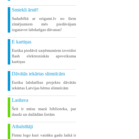
Smiekli ārstē!
Sadarbībā ar origami.lv no šiem
zīmējumiem mēs piedāvājam
izgatavot labdarīgas dāvanas!
E kartiņas
Eurika piedāvā uzņēmumiem izveidot
flash elektroniskās apsveikuma
kartiņas
Dāvātās iekārtas slimnīcām
Eurika labdarības projektu dāvātās
iekārtas Latvijas bērnu slimnīcām
Lasītava
Šeit ir mūsu mazā biblioteka, par
daudz un dažādām lietām
Atbalstītāji
Firmu logo kuri vairāku gadu laikā ir