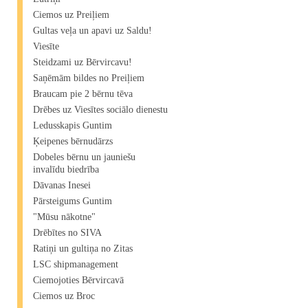
Ciemos uz Preiļiem
Gultas veļa un apavi uz Saldu!
Viesīte
Steidzami uz Bērvircavu!
Saņēmām bildes no Preiļiem
Braucam pie 2 bērnu tēva
Drēbes uz Viesītes sociālo dienestu
Ledusskapis Guntim
Ķeipenes bērnudārzs
Dobeles bērnu un jauniešu
invalīdu biedrība
Dāvanas Inesei
Pārsteigums Guntim
"Mūsu nākotne"
Drēbītes no SIVA
Ratiņi un gultiņa no Zitas
LSC shipmanagement
Ciemojoties Bērvircavā
Ciemos uz Broc