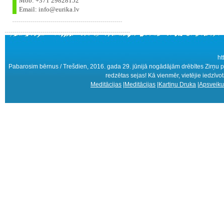
Mob: +371 29828152
Email: info@eurika.lv
ht
Pabarosim bērnus / Trešdien, 2016. gada 29. jūnijā nogādājām drēbītes Zirņu pagas
redzētas sejas! Kā vienmēr, vietējie iedzīvotāj
Meditācijas
|
Meditācijas
|
Kartiņu Druka
|
Apsveiku