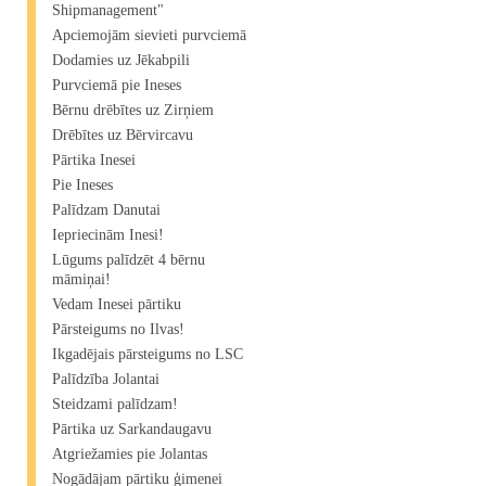
Shipmanagement"​
Apciemojām sievieti purvciemā
Dodamies uz Jēkabpili
Purvciemā pie Ineses
Bērnu drēbītes uz Zirņiem
Drēbītes uz Bērvircavu
Pārtika Inesei
Pie Ineses
Palīdzam Danutai
Iepriecinām Inesi!
Lūgums palīdzēt 4 bērnu
māmiņai!
Vedam Inesei pārtiku
Pārsteigums no Ilvas!
Ikgadējais pārsteigums no LSC
Palīdzība Jolantai
Steidzami palīdzam!
Pārtika uz Sarkandaugavu
Atgriežamies pie Jolantas
Nogādājam pārtiku ģimenei