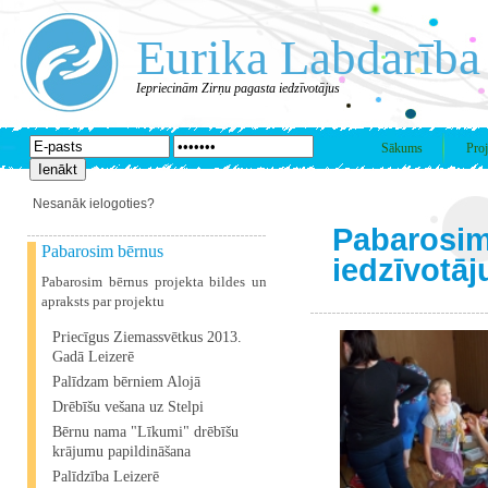
Eurika Labdarība
Iepriecinām Zirņu pagasta iedzīvotājus
Sākums
Proj
Nesanāk ielogoties?
Pabarosim
Pabarosim bērnus
iedzīvotāj
Pabarosim bērnus projekta bildes un
apraksts par projektu
Priecīgus Ziemassvētkus 2013.
Gadā Leizerē
Palīdzam bērniem Alojā
Drēbīšu vešana uz Stelpi
Bērnu nama "Līkumi" drēbīšu
krājumu papildināšana
Palīdzība Leizerē