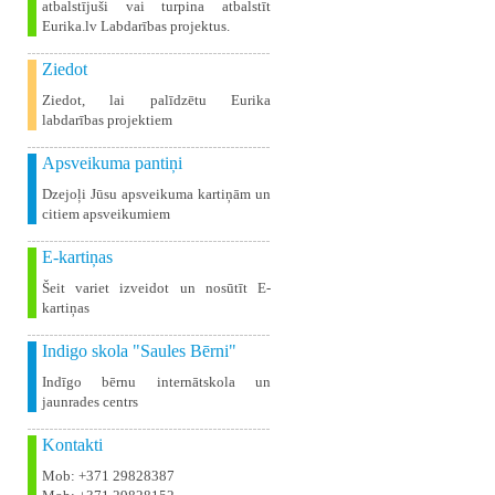
atbalstījuši vai turpina atbalstīt
Eurika.lv Labdarības projektus.
Ziedot
Ziedot, lai palīdzētu Eurika
labdarības projektiem
Apsveikuma pantiņi
Dzejoļi Jūsu apsveikuma kartiņām un
citiem apsveikumiem
E-kartiņas
Šeit variet izveidot un nosūtīt E-
kartiņas
Indigo skola "Saules Bērni"
Indīgo bērnu internātskola un
jaunrades centrs
Kontakti
Mob: +371 29828387