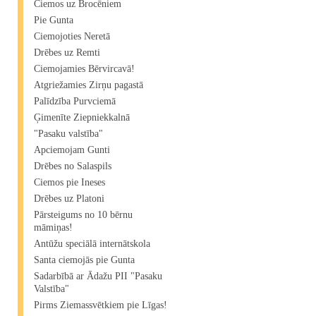
Ciemos uz Brocēniem
Pie Gunta
Ciemojoties Neretā
Drēbes uz Remti
Ciemojamies Bērvircavā!
Atgriežamies Zirņu pagastā
Palīdzība Purvciemā
Ģimenīte Ziepniekkalnā
"Pasaku valstība"
Apciemojam Gunti
Drēbes no Salaspils
Ciemos pie Ineses
Drēbes uz Platoni
Pārsteigums no 10 bērnu
māmiņas!
Antūžu speciālā internātskola
Santa ciemojās pie Gunta
Sadarbībā ar Ādažu PII "Pasaku
Valstība"
Pirms Ziemassvētkiem pie Līgas!