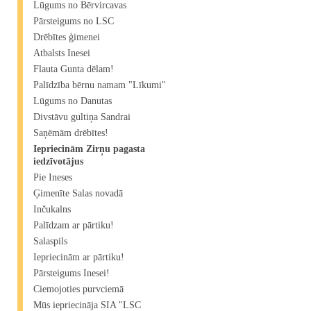
Lūgums no Bērvircavas
Pārsteigums no LSC
Drēbītes ģimenei
Atbalsts Inesei
Flauta Gunta dēlam!
Palīdzība bērnu namam "Līkumi"
Lūgums no Danutas
Divstāvu gultiņa Sandrai
Saņēmām drēbītes!
Iepriecinām Zirņu pagasta
iedzīvotājus
Pie Ineses
Ģimenīte Salas novadā
Inčukalns
Palīdzam ar pārtiku!
Salaspils
Iepriecinām ar pārtiku!
Pārsteigums Inesei!
Ciemojoties purvciemā
Mūs iepriecināja SIA "LSC