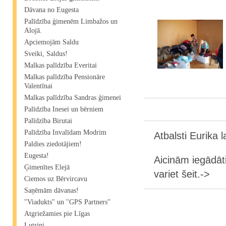
Dāvana no Eugesta
Palīdzība ģimenēm Limbažos un
Alojā.
Apciemojām Saldu
Sveiki, Saldus!
Malkas palīdzība Everitai
Malkas palīdzība Pensionāre
Valentīnai
Malkas palīdzība Sandras ģimenei
Palīdzība Inesei un bērniem
Palīdzība Birutai
Palīdzība Invalīdam Modrim
Atbalsti Eurika 
Paldies ziedotājiem!
Eugesta!
Aicinām iegādāt
Ģimenītes Elejā
variet šeit.->
Ciemos uz Bērvircavu
Saņēmām dāvanas!
"Viadukts" un "GPS Partners"
Atgriežamies pie Līgas
Lutriņi