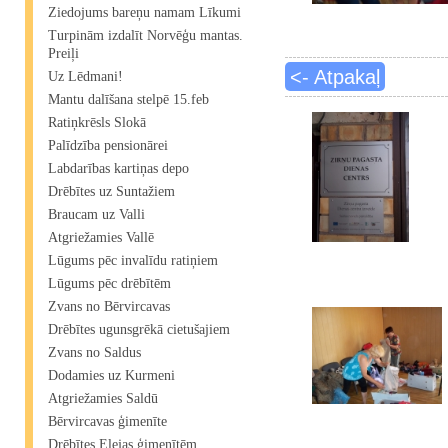
Ziedojums bareņu namam Līkumi
Turpinām izdalīt Norvēģu mantas.
Preiļi
<- Atpakaļ
Uz Lēdmani!
Mantu dalīšana stelpē 15.feb
Ratiņkrēsls Slokā
Palīdzība pensionārei
Labdarības kartiņas depo
Drēbītes uz Suntažiem
Braucam uz Valli
Atgriežamies Vallē
Lūgums pēc invalīdu ratiņiem
Lūgums pēc drēbītēm
Zvans no Bērvircavas
Drēbītes ugunsgrēkā cietušajiem
Zvans no Saldus
Dodamies uz Kurmeni
Atgriežamies Saldū
Bērvircavas ģimenīte
Drēbītes Elejas ģimenītēm