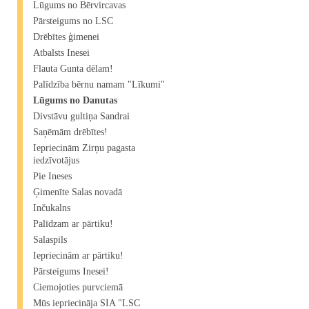
Lūgums no Bērvircavas
Pārsteigums no LSC
Drēbītes ģimenei
Atbalsts Inesei
Flauta Gunta dēlam!
Palīdzība bērnu namam "Līkumi"
Lūgums no Danutas
Divstāvu gultiņa Sandrai
Saņēmām drēbītes!
Iepriecinām Zirņu pagasta
iedzīvotājus
Pie Ineses
Ģimenīte Salas novadā
Inčukalns
Palīdzam ar pārtiku!
Salaspils
Iepriecinām ar pārtiku!
Pārsteigums Inesei!
Ciemojoties purvciemā
Mūs iepriecināja SIA "LSC