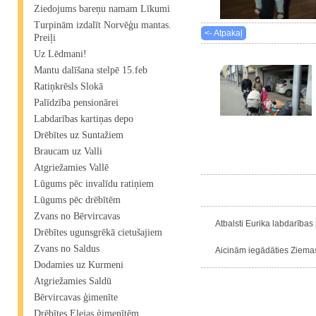
Ziedojums bareņu namam Līkumi
Turpinām izdalīt Norvēģu mantas.
<- Atpakaļ
Preiļi
Uz Lēdmani!
Mantu dalīšana stelpē 15.feb
Ratiņkrēsls Slokā
Palīdzība pensionārei
Labdarības kartiņas depo
Drēbītes uz Suntažiem
Braucam uz Valli
Atgriežamies Vallē
Lūgums pēc invalīdu ratiņiem
Lūgums pēc drēbītēm
Zvans no Bērvircavas
Atbalsti Eurika labdarības 
Drēbītes ugunsgrēkā cietušajiem
Zvans no Saldus
Aicinām iegādāties Ziemass
Dodamies uz Kurmeni
Atgriežamies Saldū
Bērvircavas ģimenīte
Drēbītes Elejas ģimenītēm