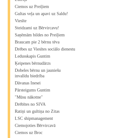
Ciemos uz Preiļiem
Gultas veļa un apavi uz Saldu!
Viesīte
Steidzami uz Bērvircavu!
Saņēmām bildes no Preiļiem
Braucam pie 2 bērnu tēva
Drēbes uz Viesītes sociālo dienestu
Ledusskapis Guntim
Ķeipenes bērnudārzs
Dobeles bērnu un jauniešu
invalīdu biedrība
Dāvanas Inesei
Pārsteigums Guntim
"Mūsu nākotne"
Drēbītes no SIVA
Ratiņi un gultiņa no Zitas
LSC shipmanagement
Ciemojoties Bērvircavā
Ciemos uz Broc