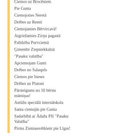
Ciemos uz Brocēniem
Pie Gunta
Ciemojoties Neretā
Drēbes uz Remti
Ciemojamies Bērvircavā!
Atgriežamies Zirņu pagastā
Palīdzība Purvciemā
Ģimenīte Ziepniekkalnā
"Pasaku valstība"
Apciemojam Gunti
Drēbes no Salaspils
Ciemos pie Ineses
Drēbes uz Platoni
Pārsteigums no 10 bērnu
māmiņas!
Antūžu speciālā internātskola
Santa ciemojās pie Gunta
Sadarbībā ar Ādažu PII "Pasaku
Valstība"
Pirms Ziemassvētkiem pie Līgas!