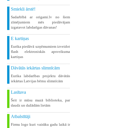
Smiekli ārstē!
Sadarbībā ar origami.lv no šiem
zīmējumiem mēs piedāvājam
izgatavot labdarīgas dāvanas!
E kartiņas
Eurika piedāvā uzņēmumiem izveidot
flash elektroniskās apsveikuma
kartiņas
Dāvātās iekārtas slimnīcām
Eurika labdarības projektu dāvātās
iekārtas Latvijas bērnu slimnīcām
Lasītava
Šeit ir mūsu mazā biblioteka, par
daudz un dažādām lietām
Atbalstītāji
Firmu logo kuri vairāku gadu laikā ir