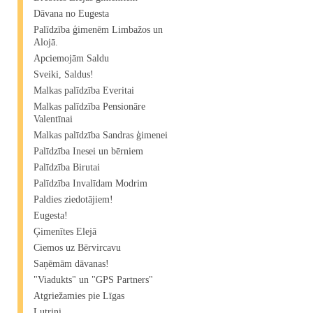
Dāvana no Eugesta
Palīdzība ģimenēm Limbažos un
Alojā.
Apciemojām Saldu
Sveiki, Saldus!
Malkas palīdzība Everitai
Malkas palīdzība Pensionāre
Valentīnai
Malkas palīdzība Sandras ģimenei
Palīdzība Inesei un bērniem
Palīdzība Birutai
Palīdzība Invalīdam Modrim
Paldies ziedotājiem!
Eugesta!
Ģimenītes Elejā
Ciemos uz Bērvircavu
Saņēmām dāvanas!
"Viadukts" un "GPS Partners"
Atgriežamies pie Līgas
Lutriņi