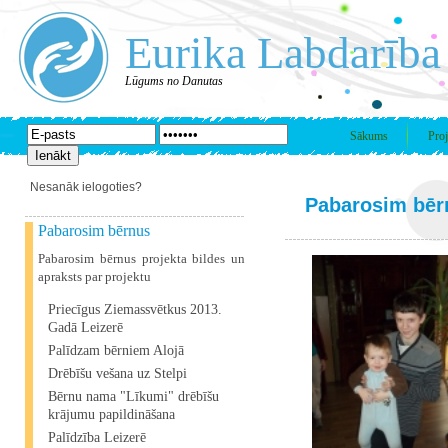
Eurika Labdarība
Lūgums no Danutas
Sākums
Proj
Nesanāk ielogoties?
Pabarosim bēr
Pabarosim bērnus
Pabarosim bērnus projekta bildes un
apraksts par projektu
Priecīgus Ziemassvētkus 2013.
Gadā Leizerē
Palīdzam bērniem Alojā
Drēbīšu vešana uz Stelpi
Bērnu nama "Līkumi" drēbīšu
krājumu papildināšana
Palīdzība Leizerē