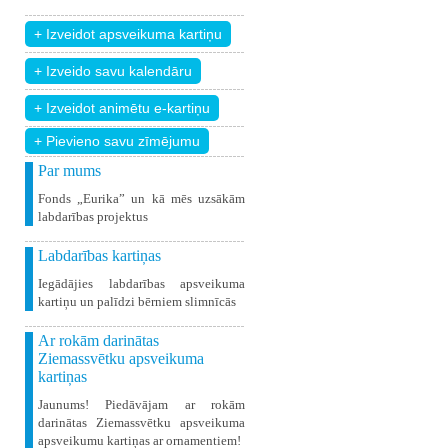
+ Pievieno savu zīmējumu
Par mums
Fonds „Eurika” un kā mēs uzsākām
labdarības projektus
Labdarības kartiņas
Iegādājies labdarības apsveikuma
kartiņu un palīdzi bērniem slimnīcās
Ar rokām darinātas
Ziemassvētku apsveikuma
kartiņas
Jaunums! Piedāvājam ar rokām
darinātas Ziemassvētku apsveikuma
apsveikumu kartiņas ar ornamentiem!