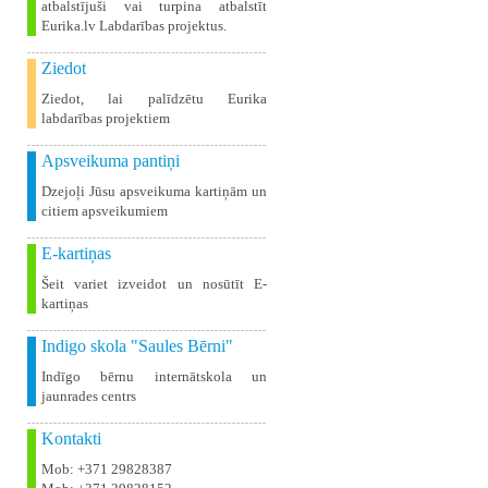
atbalstījuši vai turpina atbalstīt
Eurika.lv Labdarības projektus.
Ziedot
Ziedot, lai palīdzētu Eurika
labdarības projektiem
Apsveikuma pantiņi
Dzejoļi Jūsu apsveikuma kartiņām un
citiem apsveikumiem
E-kartiņas
Šeit variet izveidot un nosūtīt E-
kartiņas
Indigo skola "Saules Bērni"
Indīgo bērnu internātskola un
jaunrades centrs
Kontakti
Mob: +371 29828387