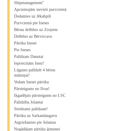
Shipmanagement"​
Apciemojām sievieti purvciemā
Dodamies uz Jēkabpili
Purvciemā pie Ineses
Bērnu drēbītes uz Zirņiem
Drēbītes uz Bērvircavu
Pārtika Inesei
Pie Ineses
Palīdzam Danutai
Iepriecinām Inesi!
Lūgums palīdzēt 4 bērnu
māmiņai!
Vedam Inesei pārtiku
Pārsteigums no Ilvas!
Ikgadējais pārsteigums no LSC
Palīdzība Jolantai
Steidzami palīdzam!
Pārtika uz Sarkandaugavu
Atgriežamies pie Jolantas
Nogādājam pārtiku ģimenei