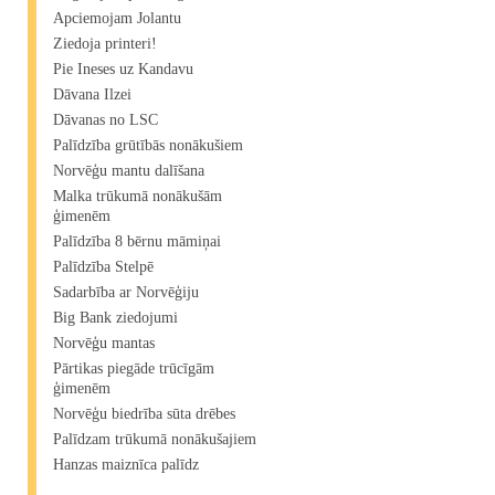
Apciemojam Jolantu
Ziedoja printeri!
Pie Ineses uz Kandavu
Dāvana Ilzei
Dāvanas no LSC
Palīdzība grūtībās nonākušiem
Norvēģu mantu dalīšana
Malka trūkumā nonākušām
ģimenēm
Palīdzība 8 bērnu māmiņai
Palīdzība Stelpē
Sadarbība ar Norvēģiju
Big Bank ziedojumi
Norvēģu mantas
Pārtikas piegāde trūcīgām
ģimenēm
Norvēģu biedrība sūta drēbes
Palīdzam trūkumā nonākušajiem
Hanzas maiznīca palīdz