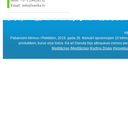
Mob: +371 29828152
Email: info@eurika.lv
ht
Pabarosim bērnus / Piektdien, 2016. gada 26. februārī apciemojām 10 bērnu 
produktiem, kurus viņa lūdza. Kā arī Danuta bija atbraukusi ciemos pie
Meditācijas
|
Meditācijas
|
Kartiņu Druka
|
Apsveiku