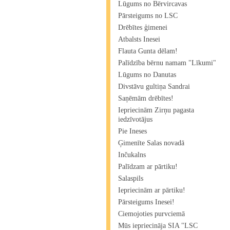
Lūgums no Bērvircavas
Pārsteigums no LSC
Drēbītes ģimenei
Atbalsts Inesei
Flauta Gunta dēlam!
Palīdzība bērnu namam "Līkumi"
Lūgums no Danutas
Divstāvu gultiņa Sandrai
Saņēmām drēbītes!
Iepriecinām Zirņu pagasta
iedzīvotājus
Pie Ineses
Ģimenīte Salas novadā
Inčukalns
Palīdzam ar pārtiku!
Salaspils
Iepriecinām ar pārtiku!
Pārsteigums Inesei!
Ciemojoties purvciemā
Mūs iepriecināja SIA "LSC