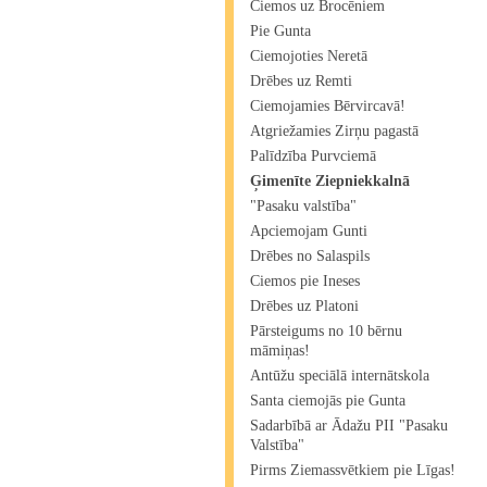
Ciemos uz Brocēniem
Pie Gunta
Ciemojoties Neretā
Drēbes uz Remti
Ciemojamies Bērvircavā!
Atgriežamies Zirņu pagastā
Palīdzība Purvciemā
Ģimenīte Ziepniekkalnā
"Pasaku valstība"
Apciemojam Gunti
Drēbes no Salaspils
Ciemos pie Ineses
Drēbes uz Platoni
Pārsteigums no 10 bērnu
māmiņas!
Antūžu speciālā internātskola
Santa ciemojās pie Gunta
Sadarbībā ar Ādažu PII "Pasaku
Valstība"
Pirms Ziemassvētkiem pie Līgas!