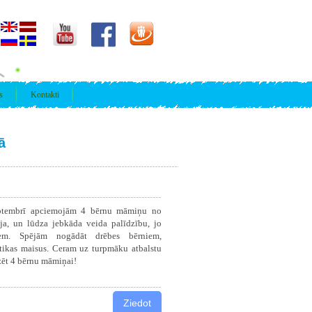
s
Kontakti
ā
eptembrī apciemojām 4 bērnu māmiņu no
īja, un lūdza jebkāda veida palīdzību, jo
em. Spējām nogādāt drēbes bērniem,
rtikas maisus. Ceram uz turpmāku atbalstu
dzēt 4 bērnu māmiņai!