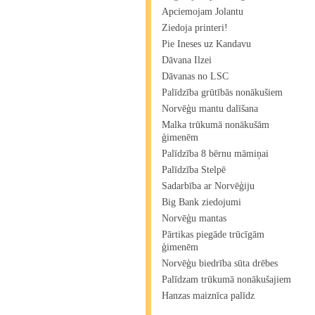
Apciemojam Jolantu
Ziedoja printeri!
Pie Ineses uz Kandavu
Dāvana Ilzei
Dāvanas no LSC
Palīdzība grūtībās nonākušiem
Norvēģu mantu dalīšana
Malka trūkumā nonākušām
ģimenēm
Palīdzība 8 bērnu māmiņai
Palīdzība Stelpē
Sadarbība ar Norvēģiju
Big Bank ziedojumi
Norvēģu mantas
Pārtikas piegāde trūcīgām
ģimenēm
Norvēģu biedrība sūta drēbes
Palīdzam trūkumā nonākušajiem
Hanzas maiznīca palīdz