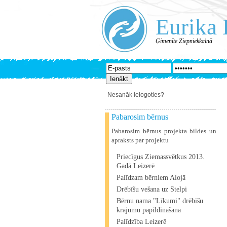
Eurika 
Ģimenīte Ziepniekkalnā
Nesanāk ielogoties?
Pabarosim bērnus
Pabarosim bērnus projekta bildes un
apraksts par projektu
Priecīgus Ziemassvētkus 2013.
Gadā Leizerē
Palīdzam bērniem Alojā
Drēbīšu vešana uz Stelpi
Bērnu nama "Līkumi" drēbīšu
krājumu papildināšana
Palīdzība Leizerē