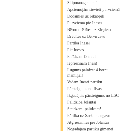
Shipmanagement"​
Apciemojām sievieti purvciemā
Dodamies uz Jēkabpili
Purvciemā pie Ineses
Bērnu drēbītes uz Zirņiem
Drēbītes uz Bērvircavu
Pārtika Inesei
Pie Ineses
Palīdzam Danutai
Iepriecinām Inesi!
Lūgums palīdzēt 4 bērnu
māmiņai!
Vedam Inesei pārtiku
Pārsteigums no Ilvas!
Ikgadējais pārsteigums no LSC
Palīdzība Jolantai
Steidzami palīdzam!
Pārtika uz Sarkandaugavu
Atgriežamies pie Jolantas
Nogādājam pārtiku ģimenei