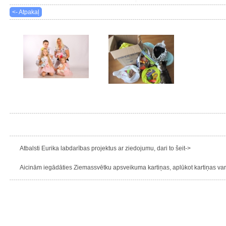
<- Atpakaļ
Atbalsti Eurika labdarības projektus ar ziedojumu, dari to šeit->
Aicinām iegādāties Ziemassvētku apsveikuma kartiņas, aplūkot kartiņas varie