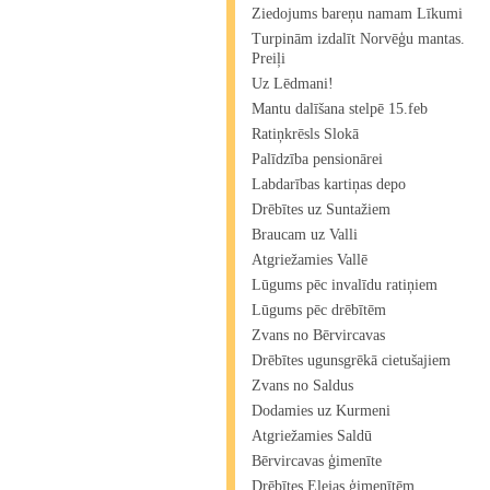
Ziedojums bareņu namam Līkumi
Turpinām izdalīt Norvēģu mantas.
Preiļi
Uz Lēdmani!
Mantu dalīšana stelpē 15.feb
Ratiņkrēsls Slokā
Palīdzība pensionārei
Labdarības kartiņas depo
Drēbītes uz Suntažiem
Braucam uz Valli
Atgriežamies Vallē
Lūgums pēc invalīdu ratiņiem
Lūgums pēc drēbītēm
Zvans no Bērvircavas
Drēbītes ugunsgrēkā cietušajiem
Zvans no Saldus
Dodamies uz Kurmeni
Atgriežamies Saldū
Bērvircavas ģimenīte
Drēbītes Elejas ģimenītēm