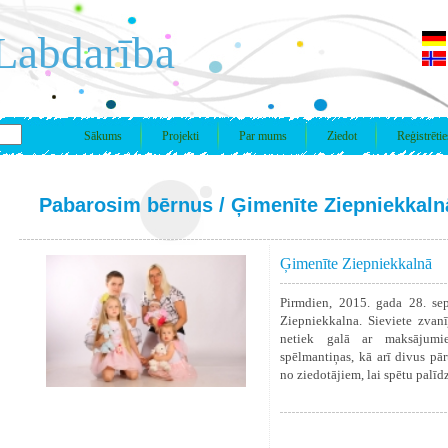
Labdarība
Sākums
Projekti
Par mums
Ziedot
Reģistrētie
Pabarosim bērnus
/ Ģimenīte Ziepniekkaln
Ģimenīte Ziepniekkalnā
Pirmdien, 2015. gada 28. s
Ziepniekkalna. Sieviete zvan
netiek galā ar maksājumi
spēlmantiņas, kā arī divus pā
no ziedotājiem, lai spētu palī