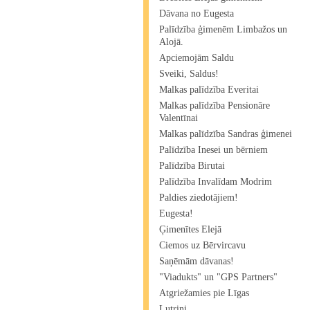
Dāvana no Eugesta
Palīdzība ģimenēm Limbažos un
Alojā.
Apciemojām Saldu
Sveiki, Saldus!
Malkas palīdzība Everitai
Malkas palīdzība Pensionāre
Valentīnai
Malkas palīdzība Sandras ģimenei
Palīdzība Inesei un bērniem
Palīdzība Birutai
Palīdzība Invalīdam Modrim
Paldies ziedotājiem!
Eugesta!
Ģimenītes Elejā
Ciemos uz Bērvircavu
Saņēmām dāvanas!
"Viadukts" un "GPS Partners"
Atgriežamies pie Līgas
Lutriņi