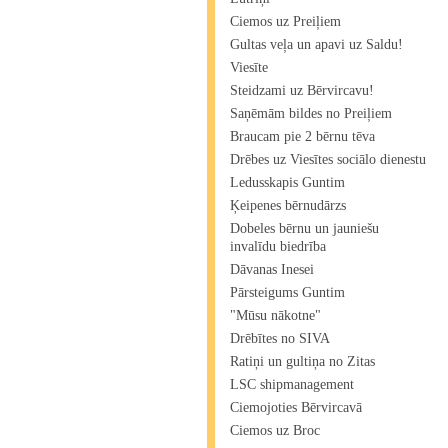
Ciemos uz Preiļiem
Gultas veļa un apavi uz Saldu!
Viesīte
Steidzami uz Bērvircavu!
Saņēmām bildes no Preiļiem
Braucam pie 2 bērnu tēva
Drēbes uz Viesītes sociālo dienestu
Ledusskapis Guntim
Ķeipenes bērnudārzs
Dobeles bērnu un jauniešu
invalīdu biedrība
Dāvanas Inesei
Pārsteigums Guntim
"Mūsu nākotne"
Drēbītes no SIVA
Ratiņi un gultiņa no Zitas
LSC shipmanagement
Ciemojoties Bērvircavā
Ciemos uz Broc