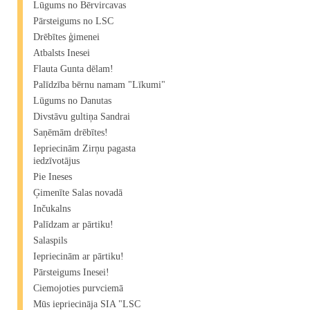
Lūgums no Bērvircavas
Pārsteigums no LSC
Drēbītes ģimenei
Atbalsts Inesei
Flauta Gunta dēlam!
Palīdzība bērnu namam "Līkumi"
Lūgums no Danutas
Divstāvu gultiņa Sandrai
Saņēmām drēbītes!
Iepriecinām Zirņu pagasta
iedzīvotājus
Pie Ineses
Ģimenīte Salas novadā
Inčukalns
Palīdzam ar pārtiku!
Salaspils
Iepriecinām ar pārtiku!
Pārsteigums Inesei!
Ciemojoties purvciemā
Mūs iepriecināja SIA "LSC