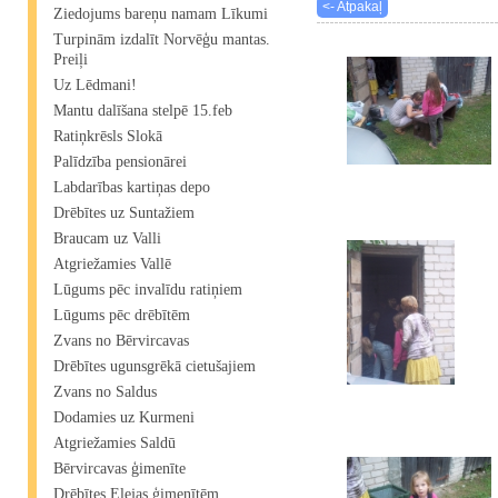
<- Atpakaļ
Ziedojums bareņu namam Līkumi
Turpinām izdalīt Norvēģu mantas.
Preiļi
Uz Lēdmani!
Mantu dalīšana stelpē 15.feb
Ratiņkrēsls Slokā
Palīdzība pensionārei
Labdarības kartiņas depo
Drēbītes uz Suntažiem
Braucam uz Valli
Atgriežamies Vallē
Lūgums pēc invalīdu ratiņiem
Lūgums pēc drēbītēm
Zvans no Bērvircavas
Drēbītes ugunsgrēkā cietušajiem
Zvans no Saldus
Dodamies uz Kurmeni
Atgriežamies Saldū
Bērvircavas ģimenīte
Drēbītes Elejas ģimenītēm