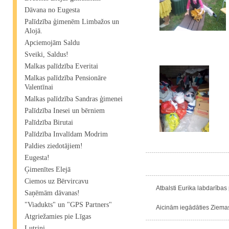
Dāvana no Eugesta
Palīdzība ģimenēm Limbažos un
Alojā.
Apciemojām Saldu
Sveiki, Saldus!
Malkas palīdzība Everitai
Malkas palīdzība Pensionāre
Valentīnai
Malkas palīdzība Sandras ģimenei
Palīdzība Inesei un bērniem
Palīdzība Birutai
Palīdzība Invalīdam Modrim
Paldies ziedotājiem!
Eugesta!
Ģimenītes Elejā
Ciemos uz Bērvircavu
Atbalsti Eurika labdarības 
Saņēmām dāvanas!
"Viadukts" un "GPS Partners"
Aicinām iegādāties Ziemass
Atgriežamies pie Līgas
Lutriņi