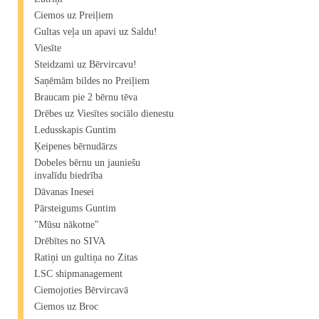
Ciemos uz Preiļiem
Gultas veļa un apavi uz Saldu!
Viesīte
Steidzami uz Bērvircavu!
Saņēmām bildes no Preiļiem
Braucam pie 2 bērnu tēva
Drēbes uz Viesītes sociālo dienestu
Ledusskapis Guntim
Ķeipenes bērnudārzs
Dobeles bērnu un jauniešu
invalīdu biedrība
Dāvanas Inesei
Pārsteigums Guntim
"Mūsu nākotne"
Drēbītes no SIVA
Ratiņi un gultiņa no Zitas
LSC shipmanagement
Ciemojoties Bērvircavā
Ciemos uz Broc