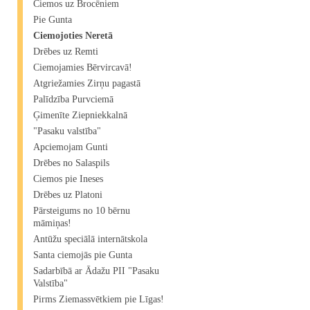
Ciemos uz Brocēniem
Pie Gunta
Ciemojoties Neretā
Drēbes uz Remti
Ciemojamies Bērvircavā!
Atgriežamies Zirņu pagastā
Palīdzība Purvciemā
Ģimenīte Ziepniekkalnā
"Pasaku valstība"
Apciemojam Gunti
Drēbes no Salaspils
Ciemos pie Ineses
Drēbes uz Platoni
Pārsteigums no 10 bērnu
māmiņas!
Antūžu speciālā internātskola
Santa ciemojās pie Gunta
Sadarbībā ar Ādažu PII "Pasaku
Valstība"
Pirms Ziemassvētkiem pie Līgas!