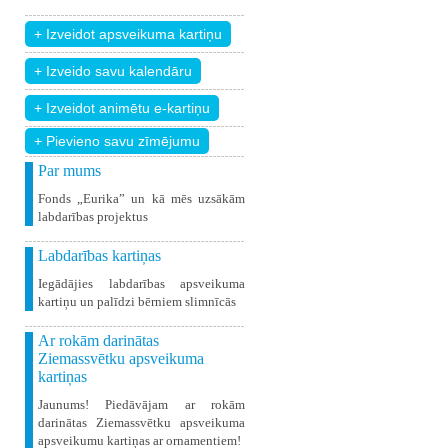
+ Pievieno savu zīmējumu
Par mums
Fonds „Eurika” un kā mēs uzsākām
labdarības projektus
Labdarības kartiņas
Iegādājies labdarības apsveikuma
kartiņu un palīdzi bērniem slimnīcās
Ar rokām darinātas
Ziemassvētku apsveikuma
kartiņas
Jaunums! Piedāvājam ar rokām
darinātas Ziemassvētku apsveikuma
apsveikumu kartiņas ar ornamentiem!