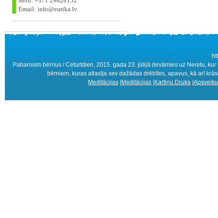
Mob: +371 29828152
Email: info@eurika.lv
ht
Pabarosim bērnus / Ceturtdien, 2015. gada 23. jūlijā devāmies uz Neretu, kur v
bērniem, kuras atlasīja sev dažādas drēbītes, apavus, kā arī krā
Meditācijas
|
Meditācijas
|
Kartiņu Druka
|
Apsveiku