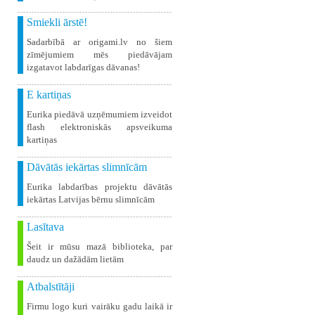
Smiekli ārstē!
Sadarbībā ar origami.lv no šiem
zīmējumiem mēs piedāvājam
izgatavot labdarīgas dāvanas!
E kartiņas
Eurika piedāvā uzņēmumiem izveidot
flash elektroniskās apsveikuma
kartiņas
Dāvātās iekārtas slimnīcām
Eurika labdarības projektu dāvātās
iekārtas Latvijas bērnu slimnīcām
Lasītava
Šeit ir mūsu mazā biblioteka, par
daudz un dažādām lietām
Atbalstītāji
Firmu logo kuri vairāku gadu laikā ir