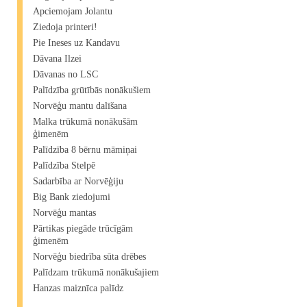
Apciemojam Jolantu
Ziedoja printeri!
Pie Ineses uz Kandavu
Dāvana Ilzei
Dāvanas no LSC
Palīdzība grūtībās nonākušiem
Norvēģu mantu dalīšana
Malka trūkumā nonākušām
ģimenēm
Palīdzība 8 bērnu māmiņai
Palīdzība Stelpē
Sadarbība ar Norvēģiju
Big Bank ziedojumi
Norvēģu mantas
Pārtikas piegāde trūcīgām
ģimenēm
Norvēģu biedrība sūta drēbes
Palīdzam trūkumā nonākušajiem
Hanzas maiznīca palīdz