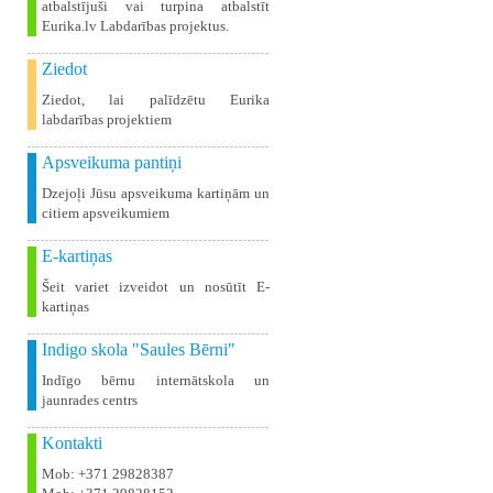
atbalstījuši vai turpina atbalstīt
Eurika.lv Labdarības projektus.
Ziedot
Ziedot, lai palīdzētu Eurika
labdarības projektiem
Apsveikuma pantiņi
Dzejoļi Jūsu apsveikuma kartiņām un
citiem apsveikumiem
E-kartiņas
Šeit variet izveidot un nosūtīt E-
kartiņas
Indigo skola "Saules Bērni"
Indīgo bērnu internātskola un
jaunrades centrs
Kontakti
Mob: +371 29828387