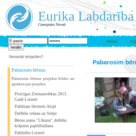
Eurika Labdarība
Ciemojoties Neretā
Sākums
Proj
Nesanāk ielogoties?
Pabarosim bēr
Pabarosim bērnus
Pabarosim bērnus projekta bildes un
apraksts par projektu
Priecīgus Ziemassvētkus 2013.
Gadā Leizerē
Palīdzam bērniem Alojā
Drēbīšu vešana uz Stelpi
Bērnu nama "Līkumi" drēbīšu
krājumu papildināšana
Palīdzība Leizerē