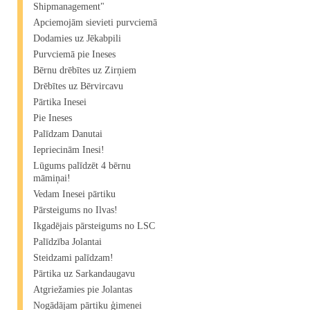
Shipmanagement"​
Apciemojām sievieti purvciemā
Dodamies uz Jēkabpili
Purvciemā pie Ineses
Bērnu drēbītes uz Zirņiem
Drēbītes uz Bērvircavu
Pārtika Inesei
Pie Ineses
Palīdzam Danutai
Iepriecinām Inesi!
Lūgums palīdzēt 4 bērnu
māmiņai!
Vedam Inesei pārtiku
Pārsteigums no Ilvas!
Ikgadējais pārsteigums no LSC
Palīdzība Jolantai
Steidzami palīdzam!
Pārtika uz Sarkandaugavu
Atgriežamies pie Jolantas
Nogādājam pārtiku ģimenei