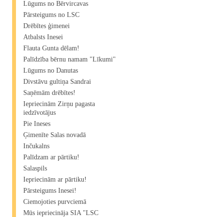
Lūgums no Bērvircavas
Pārsteigums no LSC
Drēbītes ģimenei
Atbalsts Inesei
Flauta Gunta dēlam!
Palīdzība bērnu namam "Līkumi"
Lūgums no Danutas
Divstāvu gultiņa Sandrai
Saņēmām drēbītes!
Iepriecinām Zirņu pagasta
iedzīvotājus
Pie Ineses
Ģimenīte Salas novadā
Inčukalns
Palīdzam ar pārtiku!
Salaspils
Iepriecinām ar pārtiku!
Pārsteigums Inesei!
Ciemojoties purvciemā
Mūs iepriecināja SIA "LSC