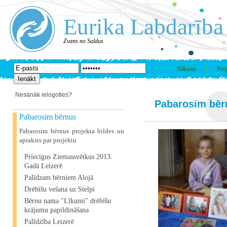
Eurika Labdarība
Zvans no Saldus
Sākums
Proj
Nesanāk ielogoties?
Pabarosim bēr
Pabarosim bērnus
Pabarosim bērnus projekta bildes un
apraksts par projektu
Priecīgus Ziemassvētkus 2013.
Gadā Leizerē
Palīdzam bērniem Alojā
Drēbīšu vešana uz Stelpi
Bērnu nama "Līkumi" drēbīšu
krājumu papildināšana
Palīdzība Leizerē