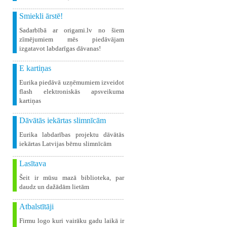
Smiekli ārstē!
Sadarbībā ar origami.lv no šiem
zīmējumiem mēs piedāvājam
izgatavot labdarīgas dāvanas!
E kartiņas
Eurika piedāvā uzņēmumiem izveidot
flash elektroniskās apsveikuma
kartiņas
Dāvātās iekārtas slimnīcām
Eurika labdarības projektu dāvātās
iekārtas Latvijas bērnu slimnīcām
Lasītava
Šeit ir mūsu mazā biblioteka, par
daudz un dažādām lietām
Atbalstītāji
Firmu logo kuri vairāku gadu laikā ir