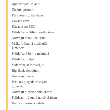
Apciemojam Jolantu
Ziedoja printeri!
Pie Ineses uz Kandavu
Dāvana Ilzei
Dāvanas no LSC
Palīdzība grūtībās nonākušiem
Norvēģu mantu dalīšana
Malka trūkumā nonākušām
ģimenēm
Palīdzība 8 bērnu māmiņai
Palīdzība Stelpē
Sadarbība ar Norvēģiju
Big Bank ziedojumi
Norvēģu mantas
Pārtikas piegāde trūcīgām
ģimenēm
Norvēģu biedrība sūta drēbes
Palīdzam trūkumā nonākušajiem
Hanzas maiznīca palīdz