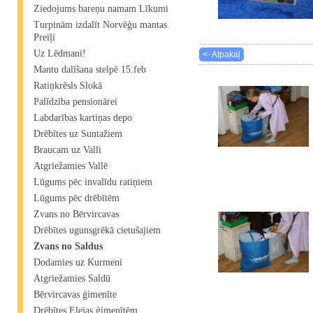
Ziedojums bareņu namam Līkumi
Turpinām izdalīt Norvēģu mantas.
Preiļi
Uz Lēdmani!
<- Atpakaļ
Mantu dalīšana stelpē 15.feb
Ratiņkrēsls Slokā
Palīdzība pensionārei
Labdarības kartiņas depo
Drēbītes uz Suntažiem
Braucam uz Valli
Atgriežamies Vallē
Lūgums pēc invalīdu ratiņiem
Lūgums pēc drēbītēm
Zvans no Bērvircavas
Drēbītes ugunsgrēkā cietušajiem
Zvans no Saldus
Dodamies uz Kurmeni
Atgriežamies Saldū
Bērvircavas ģimenīte
Drēbītes Elejas ģimenītēm