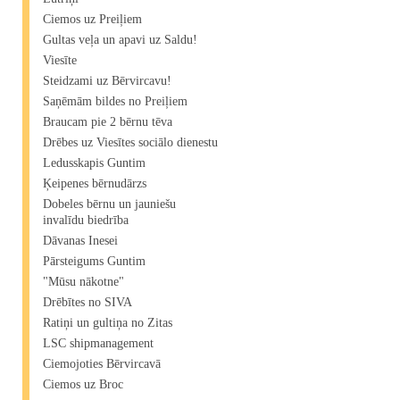
Ciemos uz Preiļiem
Gultas veļa un apavi uz Saldu!
Viesīte
Steidzami uz Bērvircavu!
Saņēmām bildes no Preiļiem
Braucam pie 2 bērnu tēva
Drēbes uz Viesītes sociālo dienestu
Ledusskapis Guntim
Ķeipenes bērnudārzs
Dobeles bērnu un jauniešu
invalīdu biedrība
Dāvanas Inesei
Pārsteigums Guntim
"Mūsu nākotne"
Drēbītes no SIVA
Ratiņi un gultiņa no Zitas
LSC shipmanagement
Ciemojoties Bērvircavā
Ciemos uz Broc