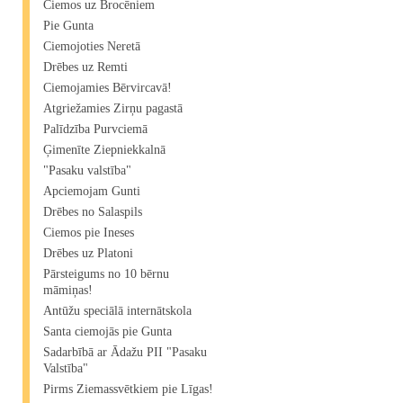
Ciemos uz Brocēniem
Pie Gunta
Ciemojoties Neretā
Drēbes uz Remti
Ciemojamies Bērvircavā!
Atgriežamies Zirņu pagastā
Palīdzība Purvciemā
Ģimenīte Ziepniekkalnā
"Pasaku valstība"
Apciemojam Gunti
Drēbes no Salaspils
Ciemos pie Ineses
Drēbes uz Platoni
Pārsteigums no 10 bērnu
māmiņas!
Antūžu speciālā internātskola
Santa ciemojās pie Gunta
Sadarbībā ar Ādažu PII "Pasaku
Valstība"
Pirms Ziemassvētkiem pie Līgas!