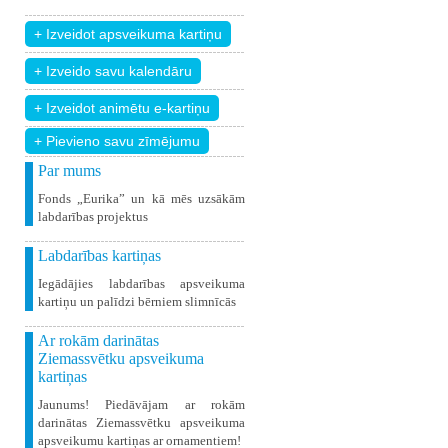
+ Pievieno savu zīmējumu
Par mums
Fonds „Eurika” un kā mēs uzsākām
labdarības projektus
Labdarības kartiņas
Iegādājies labdarības apsveikuma
kartiņu un palīdzi bērniem slimnīcās
Ar rokām darinātas
Ziemassvētku apsveikuma
kartiņas
Jaunums! Piedāvājam ar rokām
darinātas Ziemassvētku apsveikuma
apsveikumu kartiņas ar ornamentiem!