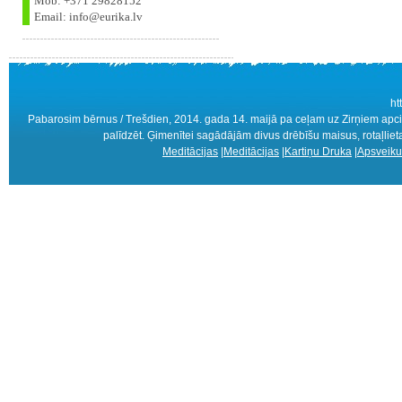
Mob: +371 29828152
Email: info@eurika.lv
ht
Pabarosim bērnus / Trešdien, 2014. gada 14. maijā pa ceļam uz Zirņiem apcie
palīdzēt. Ģimenītei sagādājām divus drēbīšu maisus, rotaļlieta
Meditācijas
|
Meditācijas
|
Kartiņu Druka
|
Apsveiku