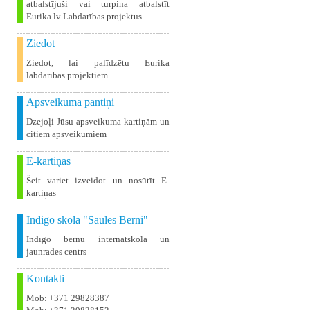
atbalstījuši vai turpina atbalstīt
Eurika.lv Labdarības projektus.
Ziedot
Ziedot, lai palīdzētu Eurika
labdarības projektiem
Apsveikuma pantiņi
Dzejoļi Jūsu apsveikuma kartiņām un
citiem apsveikumiem
E-kartiņas
Šeit variet izveidot un nosūtīt E-
kartiņas
Indigo skola "Saules Bērni"
Indīgo bērnu internātskola un
jaunrades centrs
Kontakti
Mob: +371 29828387