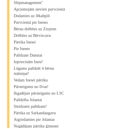
Shipmanagement"​
Apciemojām sievieti purvciemā
Dodamies uz Jēkabpili
Purvciemā pie Ineses
Bērnu drēbītes uz Zirņiem
Drēbītes uz Bērvircavu
Pārtika Inesei
Pie Ineses
Palīdzam Danutai
Iepriecinām Inesi!
Lūgums palīdzēt 4 bērnu
māmiņai!
Vedam Inesei pārtiku
Pārsteigums no Ilvas!
Ikgadējais pārsteigums no LSC
Palīdzība Jolantai
Steidzami palīdzam!
Pārtika uz Sarkandaugavu
Atgriežamies pie Jolantas
Nogādājam pārtiku ģimenei