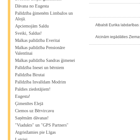
Dāvana no Eugesta
Palīdzība ģimenēm Limbažos un
Alojā.
Atbalsti Eurika labdarības 
Apciemojām Saldu
Sveiki, Saldus!
Aicinām iegādāties Ziemass
Malkas palīdzība Everitai
Malkas palīdzība Pensionāre
Valentīnai
Malkas palīdzība Sandras ģimenei
Palīdzība Inesei un bērniem
Palīdzība Birutai
Palīdzība Invalīdam Modrim
Paldies ziedotājiem!
Eugesta!
Ģimenītes Elejā
Ciemos uz Bērvircavu
Saņēmām dāvanas!
"Viadukts" un "GPS Partners"
Atgriežamies pie Līgas
Lutriņi