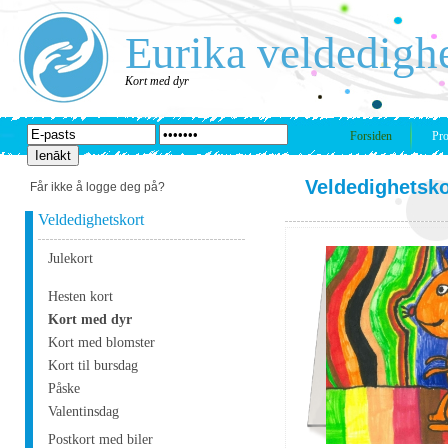
Eurika veldedigh
Kort med dyr
Forsiden
Pro
Veldedighetsko
Får ikke å logge deg på?
Veldedighetskort
Julekort
Hesten kort
Kort med dyr
Kort med blomster
Kort til bursdag
Påske
Valentinsdag
Postkort med biler