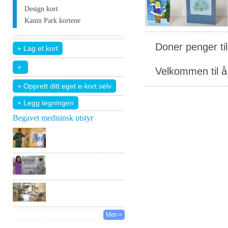
Design kort
Kanin Park kortene
Doner penger ti
Velkommen til å 
+ Legg tegningen
Begavet medisinsk utstyr
Mer->