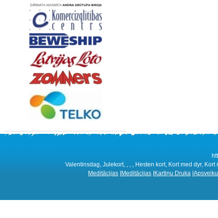
ht
Valentinsdag, Julekort, , , , Hesten kort, Kort med dyr, Kort
Meditācijas
|
Meditācijas
|
Kartiņu Druka
|
Apsveiku