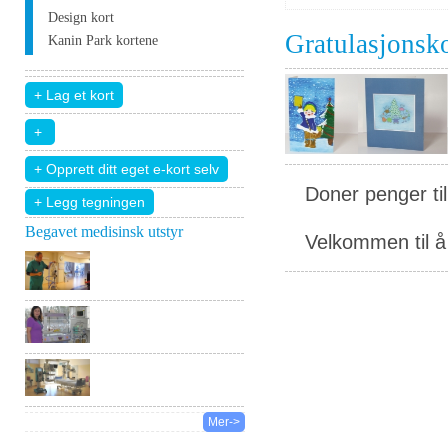
Design kort
Gratulasjonsk
Kanin Park kortene
Doner penger ti
+ Legg tegningen
Begavet medisinsk utstyr
Velkommen til å 
Mer->