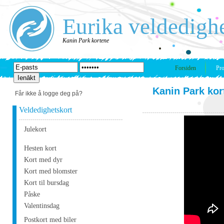
Eurika veldedigh
Kanin Park kortene
Forsiden
Pro
Kanin Park kor
Får ikke å logge deg på?
Veldedighetskort
Julekort
Hesten kort
Kort med dyr
Kort med blomster
Kort til bursdag
Påske
Valentinsdag
Postkort med biler