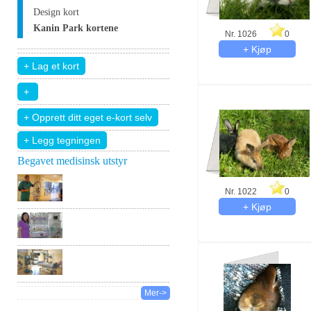
Design kort
Kanin Park kortene
Nr. 1026
0
+ Legg tegningen
Begavet medisinsk utstyr
Nr. 1022
0
Mer->