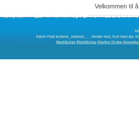
Velkommen til å 
ht
Kanin Park kortene, Julekort, , , , Hesten kort, Kort med dyr, K
Meditācijas
|
Meditācijas
|
Kartiņu Druka
|
Apsveiku