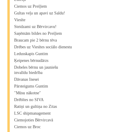
Ciemos uz Preiļiem
Gultas veļa un apavi uz Saldu!
Viesīte
Steidzami uz Bērvircavu!
Saņēmām bildes no Preiļiem
Braucam pie 2 bērnu tēva
Drēbes uz Viesītes sociālo dienestu
Ledusskapis Guntim
Ķeipenes bērnudārzs
Dobeles bērnu un jauniešu
invalīdu biedrība
Dāvanas Inesei
Pārsteigums Guntim
"Mūsu nākotne"
Drēbītes no SIVA
Ratiņi un gultiņa no Zitas
LSC shipmanagement
Ciemojoties Bērvircavā
Ciemos uz Broc