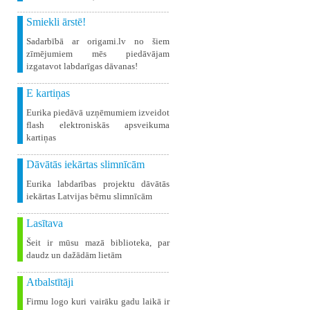
Smiekli ārstē!
Sadarbībā ar origami.lv no šiem
zīmējumiem mēs piedāvājam
izgatavot labdarīgas dāvanas!
E kartiņas
Eurika piedāvā uzņēmumiem izveidot
flash elektroniskās apsveikuma
kartiņas
Dāvātās iekārtas slimnīcām
Eurika labdarības projektu dāvātās
iekārtas Latvijas bērnu slimnīcām
Lasītava
Šeit ir mūsu mazā biblioteka, par
daudz un dažādām lietām
Atbalstītāji
Firmu logo kuri vairāku gadu laikā ir