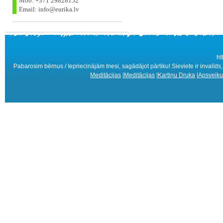
Mob: +371 29828152
Email: info@eurika.lv
ht
Pabarosim bērnus / Iepriecinājām Inesi, sagādājot pārtiku! Sieviete ir invalīds,
Meditācijas
|
Meditācijas
|
Kartiņu Druka
|
Apsveiku