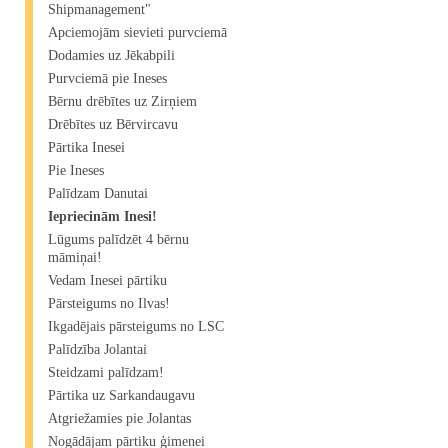
Shipmanagement"​
Apciemojām sievieti purvciemā
Dodamies uz Jēkabpili
Purvciemā pie Ineses
Bērnu drēbītes uz Zirņiem
Drēbītes uz Bērvircavu
Pārtika Inesei
Pie Ineses
Palīdzam Danutai
Iepriecinām Inesi!
Lūgums palīdzēt 4 bērnu
māmiņai!
Vedam Inesei pārtiku
Pārsteigums no Ilvas!
Ikgadējais pārsteigums no LSC
Palīdzība Jolantai
Steidzami palīdzam!
Pārtika uz Sarkandaugavu
Atgriežamies pie Jolantas
Nogādājam pārtiku ģimenei