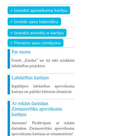
+ Pievieno savu zīmējumu
Par mums
Fonds „Eurika” un kā mēs uzsākām
labdarības projektus
Labdarības kartiņas
Iegādājies labdarības apsveikuma
kartiņu un palīdzi bērniem slimnīcās
Ar rokām darinātas
Ziemassvētku apsveikuma
kartiņas
Jaunums! Piedāvājam ar rokām
darinātas Ziemassvētku apsveikuma
apsveikumu kartiņas ar ornamentiem!