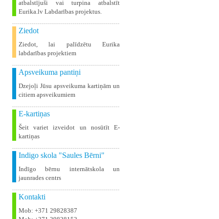
atbalstījuši vai turpina atbalstīt
Eurika.lv Labdarības projektus.
Ziedot
Ziedot, lai palīdzētu Eurika
labdarības projektiem
Apsveikuma pantiņi
Dzejoļi Jūsu apsveikuma kartiņām un
citiem apsveikumiem
E-kartiņas
Šeit variet izveidot un nosūtīt E-
kartiņas
Indigo skola "Saules Bērni"
Indīgo bērnu internātskola un
jaunrades centrs
Kontakti
Mob: +371 29828387