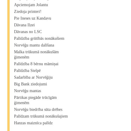
Apciemojam Jolantu
Ziedoja printeri!
Pie Ineses uz Kandavu
Dāvana Ilzei
Dāvanas no LSC
Palīdzība grūtībās nonākušiem
Norvēģu mantu dalīšana
Malka trūkumā nonākušām
ģimenēm
Palīdzība 8 bērnu māmiņai
Palīdzība Stelpē
Sadarbība ar Norvēģiju
Big Bank ziedojumi
Norvēģu mantas
Pārtikas piegāde trūcīgām
ģimenēm
Norvēģu biedrība sūta drēbes
Palīdzam trūkumā nonākušajiem
Hanzas maiznīca palīdz