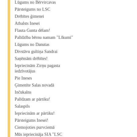
Lūgums no Bērvircavas
Pārsteigums no LSC
Drēbītes ģimenei
Atbalsts Inesei
Flauta Gunta dēlam!
Palīdzība bērnu namam "Līkumi"
Lūgums no Danutas
Divstāvu gultiņa Sandrai
Saņēmām drēbītes!
Iepriecinām Zirņu pagasta
iedzīvotājus
Pie Ineses
Ģimenīte Salas novadā
Inčukalns
Palīdzam ar pārtiku!
Salaspils
Iepriecinām ar pārtiku!
Pārsteigums Inesei!
Ciemojoties purvciemā
Mūs iepriecināja SIA "LSC