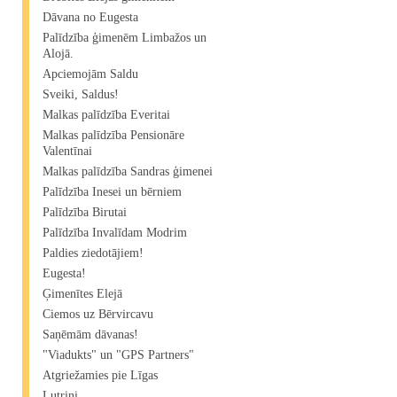
Dāvana no Eugesta
Palīdzība ģimenēm Limbažos un
Alojā.
Apciemojām Saldu
Sveiki, Saldus!
Malkas palīdzība Everitai
Malkas palīdzība Pensionāre
Valentīnai
Malkas palīdzība Sandras ģimenei
Palīdzība Inesei un bērniem
Palīdzība Birutai
Palīdzība Invalīdam Modrim
Paldies ziedotājiem!
Eugesta!
Ģimenītes Elejā
Ciemos uz Bērvircavu
Saņēmām dāvanas!
"Viadukts" un "GPS Partners"
Atgriežamies pie Līgas
Lutriņi