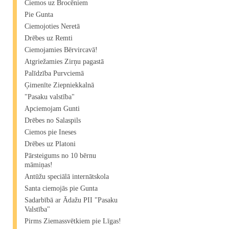
Ciemos uz Brocēniem
Pie Gunta
Ciemojoties Neretā
Drēbes uz Remti
Ciemojamies Bērvircavā!
Atgriežamies Zirņu pagastā
Palīdzība Purvciemā
Ģimenīte Ziepniekkalnā
"Pasaku valstība"
Apciemojam Gunti
Drēbes no Salaspils
Ciemos pie Ineses
Drēbes uz Platoni
Pārsteigums no 10 bērnu
māmiņas!
Antūžu speciālā internātskola
Santa ciemojās pie Gunta
Sadarbībā ar Ādažu PII "Pasaku
Valstība"
Pirms Ziemassvētkiem pie Līgas!