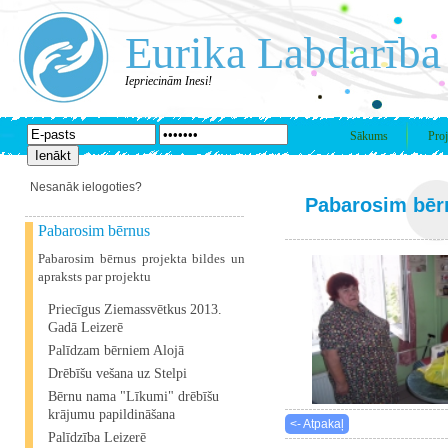
Eurika Labdarība
Iepriecinām Inesi!
Sākums
Proj
Nesanāk ielogoties?
Pabarosim bēr
Pabarosim bērnus
Pabarosim bērnus projekta bildes un
apraksts par projektu
Priecīgus Ziemassvētkus 2013.
Gadā Leizerē
Palīdzam bērniem Alojā
Drēbīšu vešana uz Stelpi
Bērnu nama "Līkumi" drēbīšu
krājumu papildināšana
<- Atpakaļ
Palīdzība Leizerē