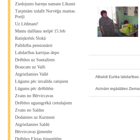
Ziedojums bareņu namam Līkumi
Turpinām izdalīt Norvēģu mantas.
Preiļi
Uz Lēdmani!
Mantu dalīšana stelpē 15.feb
Ratiņkrēsls Slokā
Palīdzība pensionārei
Labdarības kartiņas depo
Drēbītes uz Suntažiem
Braucam uz Valli
Atgriežamies Vallē
Atbalsti Eurika labdarības 
Lūgums pēc invalīdu ratiņiem
Lūgums pēc drēbītēm
Aicinām iegādāties Ziemass
Zvans no Bērvircavas
Drēbītes ugunsgrēkā cietušajiem
Zvans no Saldus
Dodamies uz Kurmeni
Atgriežamies Saldū
Bērvircavas ģimenīte
Drēbītes Elejas ģimenītēm