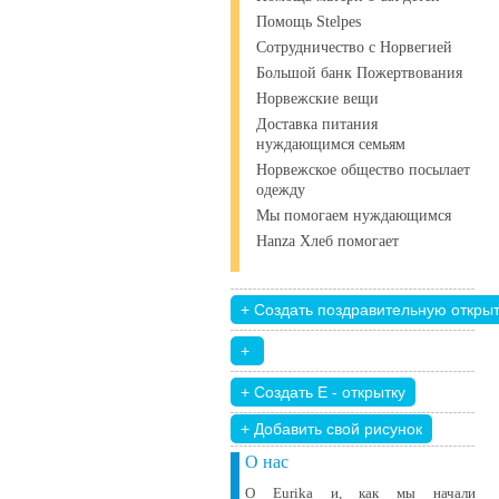
Помощь Stelpes
Сотрудничество с Норвегией
Большой банк Пожертвования
Норвежские вещи
Доставка питания
нуждающимся семьям
Норвежское общество посылает
одежду
Мы помогаем нуждающимся
Hanza Хлеб помогает
+ Добавить свой ​​рисунок
О нас
О Eurika и, как мы начали