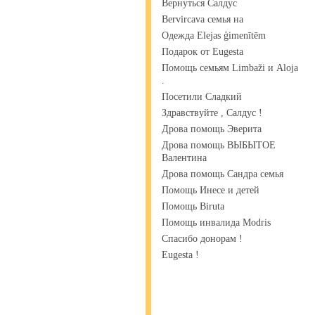
Вернуться Салдус
Bervircava семья на
Одежда Elejas ģimenītēm
Подарок от Eugesta
Помощь семьям Limbaži и Aloja
.
Посетили Сладкий
Здравствуйте , Салдус !
Дрова помощь Эверита
Дрова помощь ВЫБЫТОЕ
Валентина
Дрова помощь Сандра семья
Помощь Инесе и детей
Помощь Biruta
Помощь инвалида Modris
Спасибо донорам !
Eugesta !