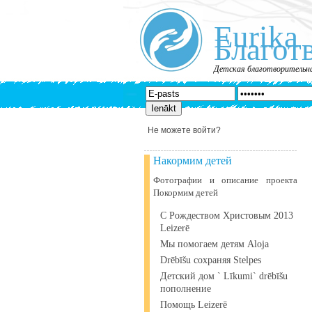
Eurika
Благот
Детская благотворительна
Не можете войти?
Накормим детей
Фотографии и описание проекта
Покормим детей
С Рождеством Христовым 2013
Leizerē
Мы помогаем детям Aloja
Drēbīšu сохраняя Stelpes
Детский дом ` Līkumi` drēbīšu
пополнение
Помощь Leizerē