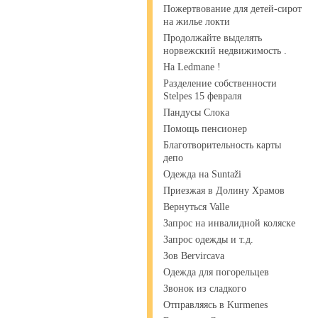
Пожертвование для детей-сирот
на жилье локти
Продолжайте выделять
норвежский недвижимость .
На Ledmane !
Разделение собственности
Stelpes 15 февраля
Пандусы Слока
Помощь пенсионер
Благотворительность карты
депо
Одежда на Suntaži
Приезжая в Долину Храмов
Вернуться Valle
Запрос на инвалидной коляске
Запрос одежды и т.д.
Зов Bervircava
Одежда для погорельцев
Звонок из сладкого
Отправляясь в Kurmenes