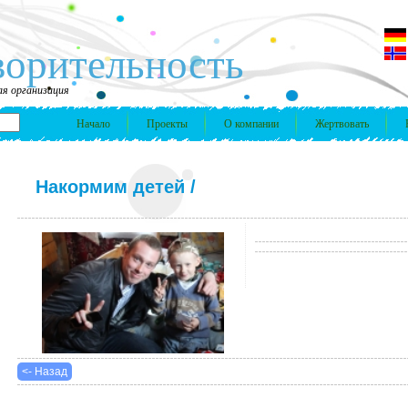
ворительность
я организация
Начало
Проекты
О компании
Жертвовать
Накормим детей
/
<- Назад