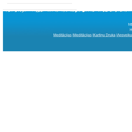
ht
Н
Meditācijas
|
Meditācijas
|
Kartiņu Druka
|
Apsveiku