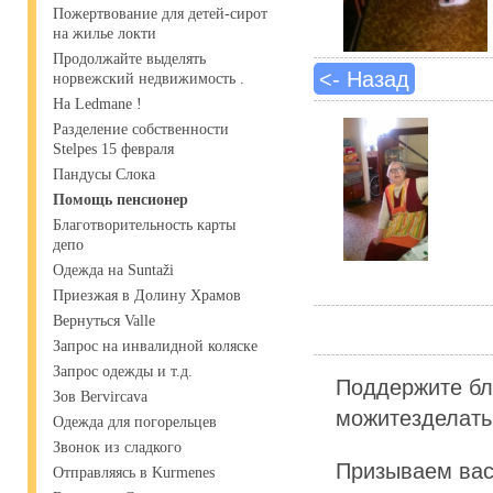
Пожертвование для детей-сирот
на жилье локти
Продолжайте выделять
<- Назад
норвежский недвижимость .
На Ledmane !
Разделение собственности
Stelpes 15 февраля
Пандусы Слока
Помощь пенсионер
Благотворительность карты
депо
Одежда на Suntaži
Приезжая в Долину Храмов
Вернуться Valle
Запрос на инвалидной коляске
Запрос одежды и т.д.
Поддержите бл
Зов Bervircava
можитезделать 
Одежда для погорельцев
Звонок из сладкого
Призываем вас
Отправляясь в Kurmenes