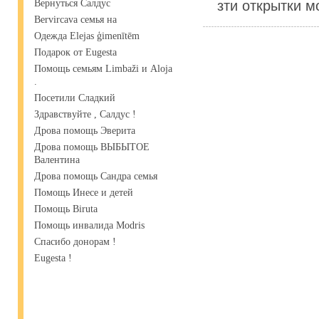
зти открытки м
Вернуться Салдус
Bervircava семья на
Одежда Elejas ģimenītēm
Подарок от Eugesta
Помощь семьям Limbaži и Aloja
.
Посетили Сладкий
Здравствуйте , Салдус !
Дрова помощь Эверита
Дрова помощь ВЫБЫТОЕ
Валентина
Дрова помощь Сандра семья
Помощь Инесе и детей
Помощь Biruta
Помощь инвалида Modris
Спасибо донорам !
Eugesta !