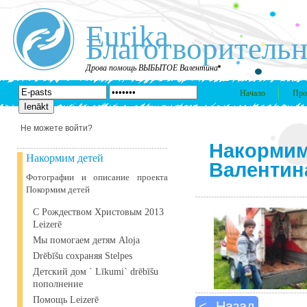
Eurika
Благотворительн
Дрова помощь ВЫБЫТОЕ Валентина
Начало
Про
Не можете войти?
Накормим
Накормим детей
Валентин
Фотографии и описание проекта
Покормим детей
С Рождеством Христовым 2013
Leizerē
Мы помогаем детям Aloja
Drēbīšu сохраняя Stelpes
Детский дом ` Līkumi` drēbīšu
пополнение
Помощь Leizerē
<- Назад