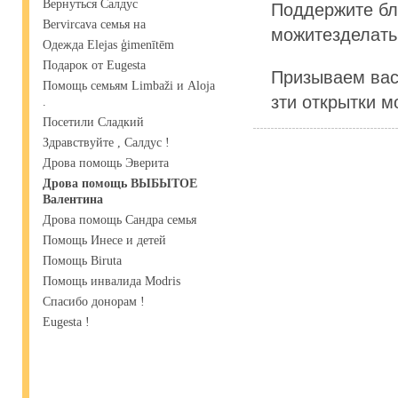
Вернуться Салдус
Поддержите бл
Bervircava семья на
можитезделать 
Одежда Elejas ģimenītēm
Подарок от Eugesta
Призываем вас
Помощь семьям Limbaži и Aloja
зти открытки м
.
Посетили Сладкий
Здравствуйте , Салдус !
Дрова помощь Эверита
Дрова помощь ВЫБЫТОЕ
Валентина
Дрова помощь Сандра семья
Помощь Инесе и детей
Помощь Biruta
Помощь инвалида Modris
Спасибо донорам !
Eugesta !