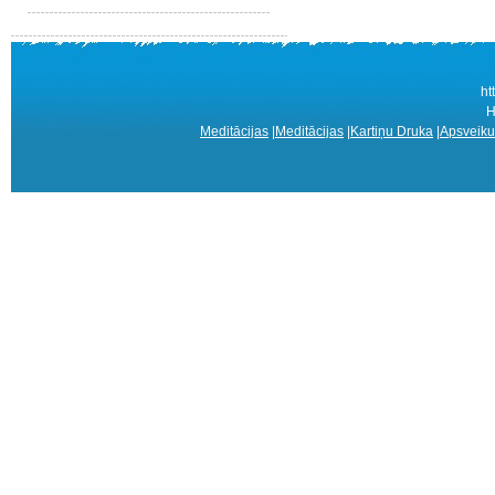
ht
Н
Meditācijas
|
Meditācijas
|
Kartiņu Druka
|
Apsveiku