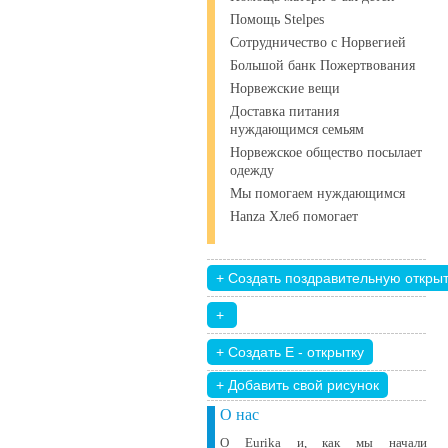
Помощь Stelpes
Сотрудничество с Норвегией
Большой банк Пожертвования
Норвежские вещи
Доставка питания
нуждающимся семьям
Норвежское общество посылает
одежду
Мы помогаем нуждающимся
Hanza Хлеб помогает
+ Добавить свой ​​рисунок
О нас
О Eurika и, как мы начали