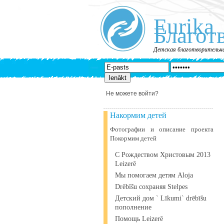
Eurika
Благот
Детская благотворительна
Не можете войти?
Накормим детей
Фотографии и описание проекта
Покормим детей
С Рождеством Христовым 2013
Leizerē
Мы помогаем детям Aloja
Drēbīšu сохраняя Stelpes
Детский дом ` Līkumi` drēbīšu
пополнение
Помощь Leizerē