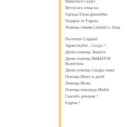
Вернуться Салдус
Bervircava семья на
Одежда Elejas ģimenītēm
Подарок от Eugesta
Помощь семьям Limbaži и Aloja
.
Посетили Сладкий
Здравствуйте , Салдус !
Дрова помощь Эверита
Дрова помощь ВЫБЫТОЕ
Валентина
Дрова помощь Сандра семья
Помощь Инесе и детей
Помощь Biruta
Помощь инвалида Modris
Спасибо донорам !
Eugesta !