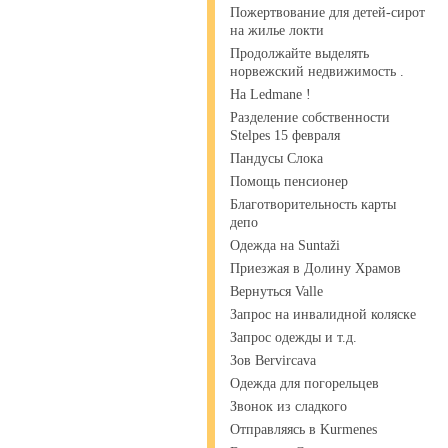
Пожертвование для детей-сирот
на жилье локти
Продолжайте выделять
норвежский недвижимость .
На Ledmane !
Разделение собственности
Stelpes 15 февраля
Пандусы Слока
Помощь пенсионер
Благотворительность карты
депо
Одежда на Suntaži
Приезжая в Долину Храмов
Вернуться Valle
Запрос на инвалидной коляске
Запрос одежды и т.д.
Зов Bervircava
Одежда для погорельцев
Звонок из сладкого
Отправляясь в Kurmenes