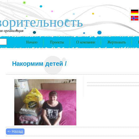
ворительность
я организация
Начало
Проекты
О компании
Жертвовать
Накормим детей
/
<- Назад