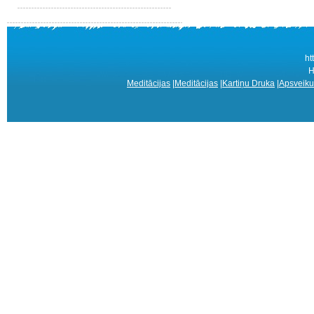
ht
Н
Meditācijas
|
Meditācijas
|
Kartiņu Druka
|
Apsveiku