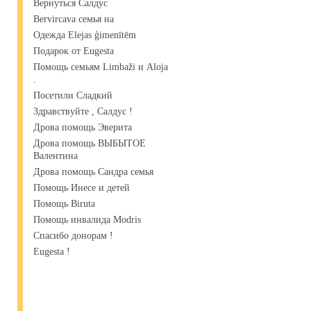
Вернуться Салдус
Bervircava семья на
Одежда Elejas ģimenītēm
Подарок от Eugesta
Помощь семьям Limbaži и Aloja
.
Посетили Сладкий
Здравствуйте , Салдус !
Дрова помощь Эверита
Дрова помощь ВЫБЫТОЕ
Валентина
Дрова помощь Сандра семья
Помощь Инесе и детей
Помощь Biruta
Помощь инвалида Modris
Спасибо донорам !
Eugesta !