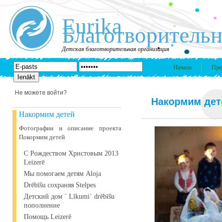
Eurika
Благотворительн
Детская благотворительная организация
Начало
Про
Не можете войти?
Накормим дет
Накормим детей
Фотографии и описание проекта
Покормим детей
С Рождеством Христовым 2013
Leizerē
Мы помогаем детям Aloja
Drēbīšu сохраняя Stelpes
Детский дом ` Līkumi` drēbīšu
пополнение
Помощь Leizerē