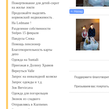
Пожертвование для детей-сирот
на жилье локти
<- Назад
Продолжайте выделять
норвежский недвижимость .
На Ledmane !
Разделение собственности
Stelpes 15 февраля
Пандусы Слока
Помощь пенсионер
Благотворительность карты
депо
Одежда на Suntaži
Приезжая в Долину Храмов
Вернуться Valle
Запрос на инвалидной коляске
Поддержите благотворит
Запрос одежды и т.д.
Призываем вас покупать
Зов Bervircava
Одежда для погорельцев
Звонок из сладкого
Отправляясь в Kurmenes