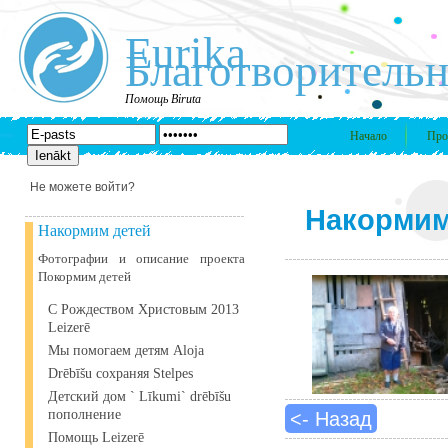
Eurika
Благотворительн
Помощь Biruta
Начало
Про
Не можете войти?
Накормим
Накормим детей
Фотографии и описание проекта
Покормим детей
С Рождеством Христовым 2013
Leizerē
Мы помогаем детям Aloja
Drēbīšu сохраняя Stelpes
Детский дом ` Līkumi` drēbīšu
<- Назад
пополнение
Помощь Leizerē