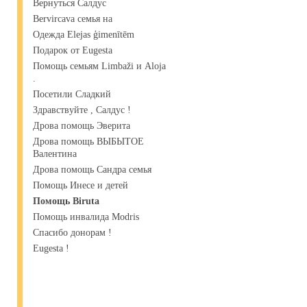
Вернуться Салдус
Bervircava семья на
Одежда Elejas ģimenītēm
Подарок от Eugesta
Помощь семьям Limbaži и Aloja
.
Посетили Сладкий
Здравствуйте , Салдус !
Дрова помощь Эверита
Дрова помощь ВЫБЫТОЕ
Валентина
Дрова помощь Сандра семья
Помощь Инесе и детей
Помощь Biruta
Помощь инвалида Modris
Спасибо донорам !
Eugesta !