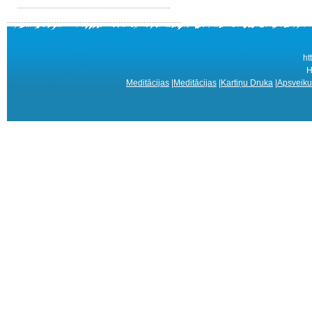
ht
Н
Meditācijas
|
Meditācijas
|
Kartiņu Druka
|
Apsveiku