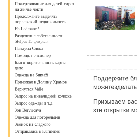
Пожертвование для детей-сирот
на жилье локти
Продолжайте выделять
норвежский недвижимость .
На Ledmane !
Разделение собственности
Stelpes 15 февраля
Пандусы Слока
Помощь пенсионер
Благотворительность карты
депо
Одежда на Suntaži
Поддержите бл
Приезжая в Долину Храмов
можитезделать 
Вернуться Valle
Запрос на инвалидной коляске
Призываем вас
Запрос одежды и т.д.
зти открытки м
Зов Bervircava
Одежда для погорельцев
Звонок из сладкого
Отправляясь в Kurmenes