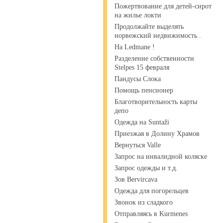
Пожертвование для детей-сирот
на жилье локти
Продолжайте выделять
норвежский недвижимость .
На Ledmane !
Разделение собственности
Stelpes 15 февраля
Пандусы Слока
Помощь пенсионер
Благотворительность карты
депо
Одежда на Suntaži
Приезжая в Долину Храмов
Вернуться Valle
Запрос на инвалидной коляске
Запрос одежды и т.д.
Зов Bervircava
Одежда для погорельцев
Звонок из сладкого
Отправляясь в Kurmenes