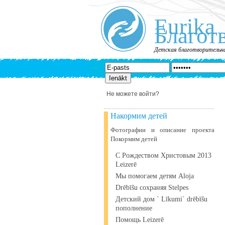
Eurika
Благот
Детская благотворительна
Не можете войти?
Накормим детей
Фотографии и описание проекта
Покормим детей
С Рождеством Христовым 2013
Leizerē
Мы помогаем детям Aloja
Drēbīšu сохраняя Stelpes
Детский дом ` Līkumi` drēbīšu
пополнение
Помощь Leizerē