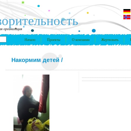
ворительность
я организация
Начало
Проекты
О компании
Жертвовать
Накормим детей
/