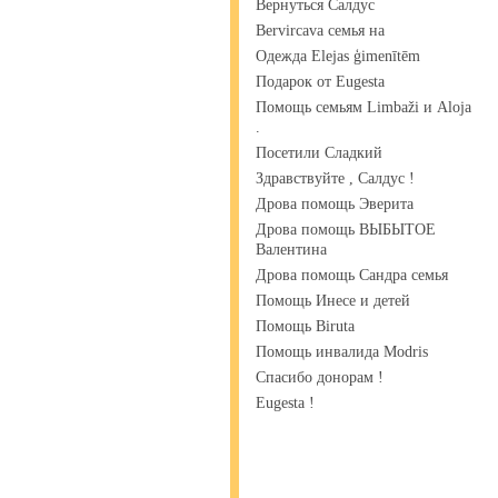
Вернуться Салдус
Bervircava семья на
Одежда Elejas ģimenītēm
Подарок от Eugesta
Помощь семьям Limbaži и Aloja
.
Посетили Сладкий
Здравствуйте , Салдус !
Дрова помощь Эверита
Дрова помощь ВЫБЫТОЕ
Валентина
Дрова помощь Сандра семья
Помощь Инесе и детей
Помощь Biruta
Помощь инвалида Modris
Спасибо донорам !
Eugesta !