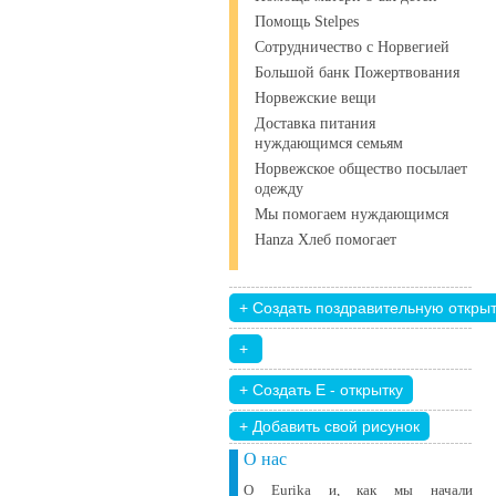
Помощь Stelpes
Сотрудничество с Норвегией
Большой банк Пожертвования
Норвежские вещи
Доставка питания
нуждающимся семьям
Норвежское общество посылает
одежду
Мы помогаем нуждающимся
Hanza Хлеб помогает
+ Добавить свой ​​рисунок
О нас
О Eurika и, как мы начали