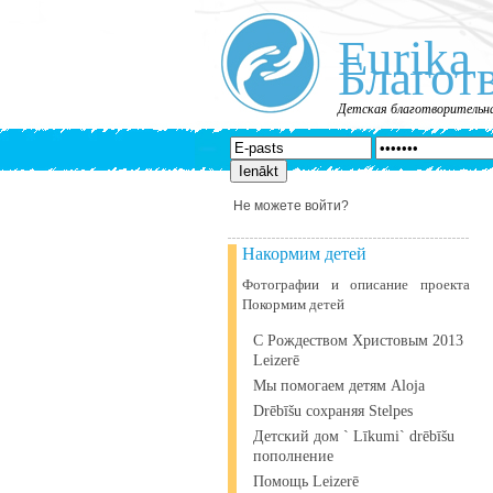
Eurika
Благот
Детская благотворительна
Не можете войти?
Накормим детей
Фотографии и описание проекта
Покормим детей
С Рождеством Христовым 2013
Leizerē
Мы помогаем детям Aloja
Drēbīšu сохраняя Stelpes
Детский дом ` Līkumi` drēbīšu
пополнение
Помощь Leizerē