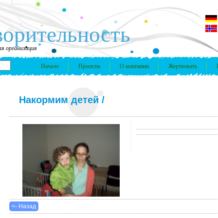
ворительность
я организация
Начало
Проекты
О компании
Жертвовать
Накормим детей
/
<- Назад