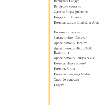
Вернуться Салдус
Bervircava семья на
Одежда Elejas ģimenītēm
Подарок от Eugesta
Помощь семьям Limbaži и Aloja
.
Посетили Сладкий
Здравствуйте , Салдус !
Дрова помощь Эверита
Дрова помощь ВЫБЫТОЕ
Валентина
Дрова помощь Сандра семья
Помощь Инесе и детей
Помощь Biruta
Помощь инвалида Modris
Спасибо донорам !
Eugesta !