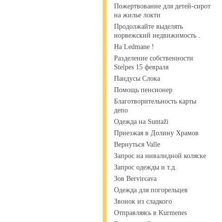
Пожертвование для детей-сирот
на жилье локти
Продолжайте выделять
норвежский недвижимость .
На Ledmane !
Разделение собственности
Stelpes 15 февраля
Пандусы Слока
Помощь пенсионер
Благотворительность карты
депо
Одежда на Suntaži
Приезжая в Долину Храмов
Вернуться Valle
Запрос на инвалидной коляске
Запрос одежды и т.д.
Зов Bervircava
Одежда для погорельцев
Звонок из сладкого
Отправляясь в Kurmenes