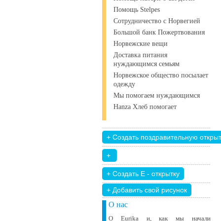
Помощь Stelpes
Сотрудничество с Норвегией
Большой банк Пожертвования
Норвежские вещи
Доставка питания
нуждающимся семьям
Норвежское общество посылает
одежду
Мы помогаем нуждающимся
Hanza Хлеб помогает
+ Добавить свой ​​рисунок
О нас
О Eurika и, как мы начали