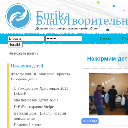
Eurika
Благотворительн
Детская благотворительная организация
Начало
Про
Не можете войти?
Накормим дет
Накормим детей
Фотографии и описание проекта
Покормим детей
С Рождеством Христовым 2013
Leizerē
Мы помогаем детям Aloja
Drēbīšu сохраняя Stelpes
Детский дом ` Līkumi` drēbīšu
пополнение
<- Назад
Помощь Leizerē