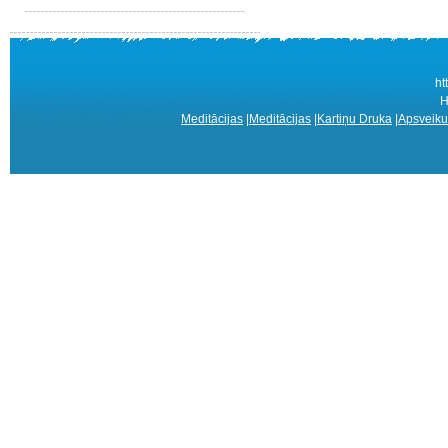
ht
Н
Meditācijas
|
Meditācijas
|
Kartiņu Druka
|
Apsveiku