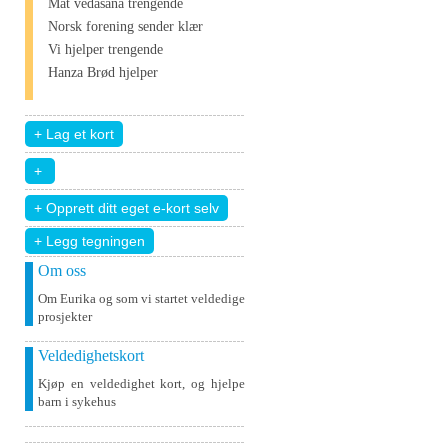
Mat vedāšana trengende
Norsk forening sender klær
Vi hjelper trengende
Hanza Brød hjelper
+ Legg tegningen
Om oss
Om Eurika og som vi startet veldedige
prosjekter
Veldedighetskort
Kjøp en veldedighet kort, og hjelpe
barn i sykehus