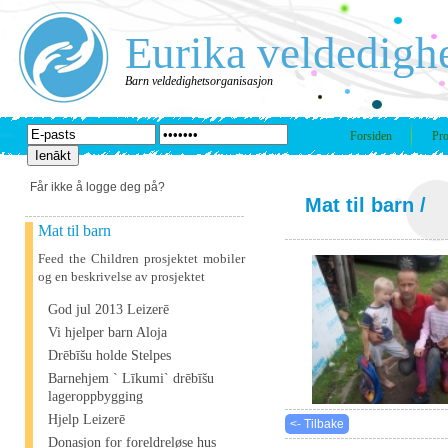
Eurika veldedigh
Barn veldedighetsorganisasjon
Forsiden
Pro
Får ikke å logge deg på?
Mat til barn
/
Mat til barn
Feed the Children prosjektet mobiler
og en beskrivelse av prosjektet
God jul 2013 Leizerē
Vi hjelper barn Aloja
Drēbīšu holde Stelpes
Barnehjem ` Līkumi` drēbīšu
lageroppbygging
Hjelp Leizerē
<- Tilbake
Donasjon for foreldreløse hus