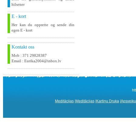
hilsener
E - kort
Her kan du opprette og sende din
egen E - kort
Kontakt oss
Mob : 371 29828387
Email : Eurika2004@inbox.lv
ht
Meditācijas
|
Meditācijas
|
Kartiņu Druka
|
Apsveiku