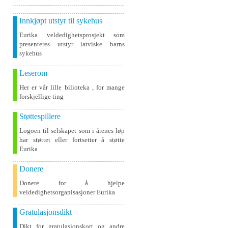
Innkjøpt utstyr til sykehus
Eurika veldedighetsprosjekt som
presenteres utstyr latviske barns
sykehus
Leserom
Her er vår lille bilioteka , for mange
forskjellige ting
Støttespillere
Logoen til selskapet som i årenes løp
har støttet eller fortsetter å støtte
Eurika .
Donere
Donere for å hjelpe
veldedighetsorganisasjoner Eurika
Gratulasjonsdikt
Dikt for gratulasjonskort og andre