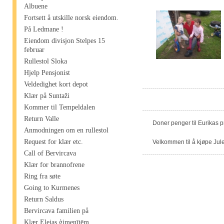
Albuene
Fortsett å utskille norsk eiendom.
På Ledmane !
Eiendom divisjon Stelpes 15
februar
Rullestol Sloka
Hjelp Pensjonist
Veldedighet kort depot
Klær på Suntaži
Kommer til Tempeldalen
Return Valle
Doner penger til Eurikas 
Anmodningen om en rullestol
Request for klær etc.
Velkommen til å kjøpe Jule
Call of Bervircava
Klær for brannofrene
Ring fra søte
Going to Kurmenes
Return Saldus
Bervircava familien på
Klær Elejas ģimenītēm