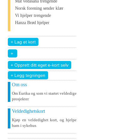
Mat vedāšana trengende
Norsk forening sender klær
Vi hjelper trengende
Hanza Brød hjelper
+ Legg tegningen
Om oss
Om Eurika og som vi startet veldedige
prosjekter
Veldedighetskort
Kjøp en veldedighet kort, og hjelpe
barn i sykehus