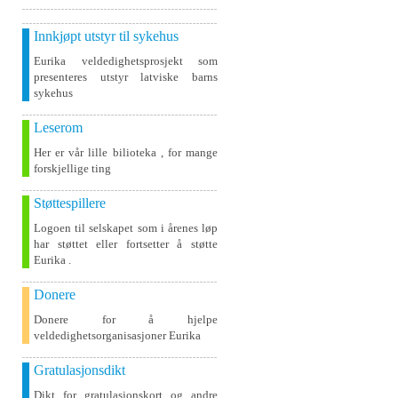
Innkjøpt utstyr til sykehus
Eurika veldedighetsprosjekt som
presenteres utstyr latviske barns
sykehus
Leserom
Her er vår lille bilioteka , for mange
forskjellige ting
Støttespillere
Logoen til selskapet som i årenes løp
har støttet eller fortsetter å støtte
Eurika .
Donere
Donere for å hjelpe
veldedighetsorganisasjoner Eurika
Gratulasjonsdikt
Dikt for gratulasjonskort og andre