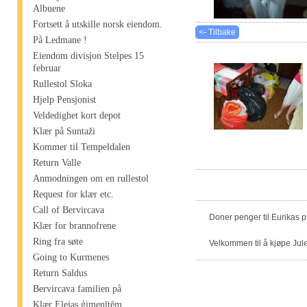
Albuene
Fortsett å utskille norsk eiendom.
<- Tilbake
På Ledmane !
Eiendom divisjon Stelpes 15
februar
Rullestol Sloka
Hjelp Pensjonist
Veldedighet kort depot
Klær på Suntaži
Kommer til Tempeldalen
Return Valle
Anmodningen om en rullestol
Request for klær etc.
Call of Bervircava
Doner penger til Eurikas 
Klær for brannofrene
Ring fra søte
Velkommen til å kjøpe Jule
Going to Kurmenes
Return Saldus
Bervircava familien på
Klær Elejas ģimenītēm