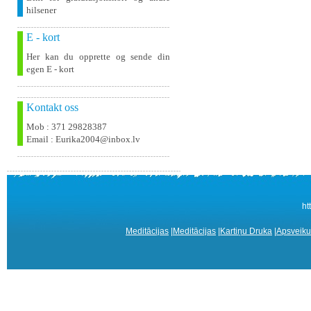
hilsener
E - kort
Her kan du opprette og sende din
egen E - kort
Kontakt oss
Mob : 371 29828387
Email : Eurika2004@inbox.lv
ht
Meditācijas
|
Meditācijas
|
Kartiņu Druka
|
Apsveiku