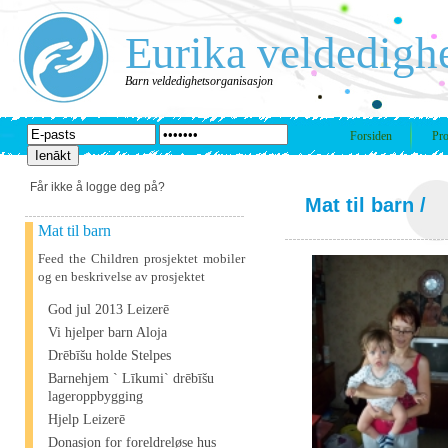
Eurika veldedigh
Barn veldedighetsorganisasjon
Forsiden
Pro
Får ikke å logge deg på?
Mat til barn
/
Mat til barn
Feed the Children prosjektet mobiler
og en beskrivelse av prosjektet
God jul 2013 Leizerē
Vi hjelper barn Aloja
Drēbīšu holde Stelpes
Barnehjem ` Līkumi` drēbīšu
lageroppbygging
Hjelp Leizerē
Donasjon for foreldreløse hus