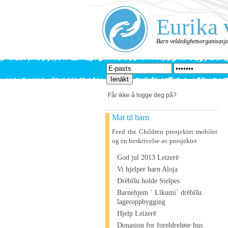
Eurika 
Barn veldedighetsorganisasj
Får ikke å logge deg på?
Mat til barn
Feed the Children prosjektet mobiler
og en beskrivelse av prosjektet
God jul 2013 Leizerē
Vi hjelper barn Aloja
Drēbīšu holde Stelpes
Barnehjem ` Līkumi` drēbīšu
lageroppbygging
Hjelp Leizerē
Donasjon for foreldreløse hus