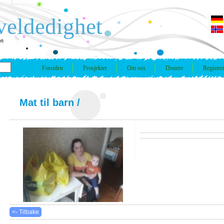
veldedighet
on
Forsiden
Prosjekter
Om oss
Donere
Registre
Mat til barn
/
<- Tilbake