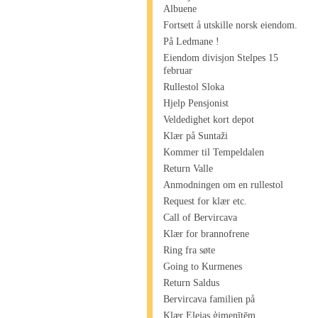
Albuene
Fortsett å utskille norsk eiendom.
På Ledmane !
Eiendom divisjon Stelpes 15
februar
Rullestol Sloka
Hjelp Pensjonist
Veldedighet kort depot
Klær på Suntaži
Kommer til Tempeldalen
Return Valle
Anmodningen om en rullestol
Request for klær etc.
Call of Bervircava
Klær for brannofrene
Ring fra søte
Going to Kurmenes
Return Saldus
Bervircava familien på
Klær Elejas ģimenītēm