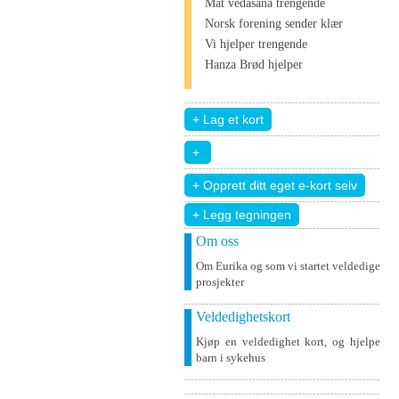
Mat vedāšana trengende
Norsk forening sender klær
Vi hjelper trengende
Hanza Brød hjelper
+ Legg tegningen
Om oss
Om Eurika og som vi startet veldedige
prosjekter
Veldedighetskort
Kjøp en veldedighet kort, og hjelpe
barn i sykehus