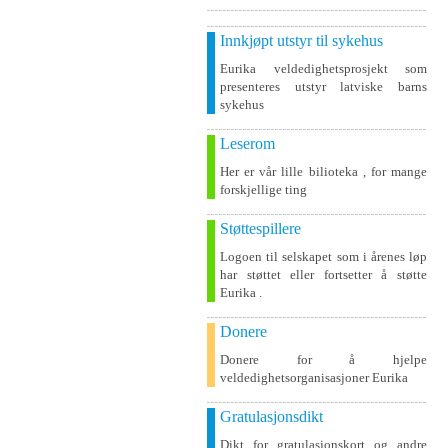
Innkjøpt utstyr til sykehus
Eurika veldedighetsprosjekt som
presenteres utstyr latviske barns
sykehus
Leserom
Her er vår lille bilioteka , for mange
forskjellige ting
Støttespillere
Logoen til selskapet som i årenes løp
har støttet eller fortsetter å støtte
Eurika .
Donere
Donere for å hjelpe
veldedighetsorganisasjoner Eurika
Gratulasjonsdikt
Dikt for gratulasjonskort og andre