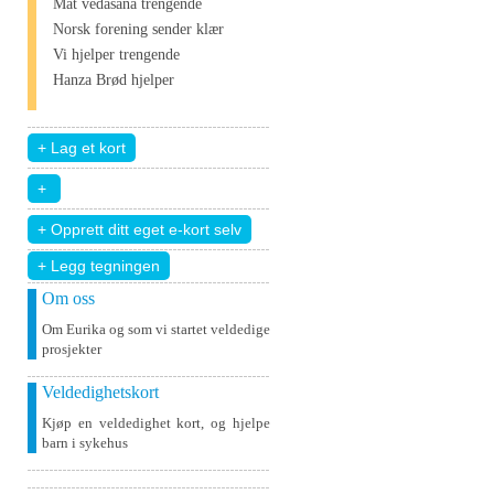
Mat vedāšana trengende
Norsk forening sender klær
Vi hjelper trengende
Hanza Brød hjelper
+ Legg tegningen
Om oss
Om Eurika og som vi startet veldedige
prosjekter
Veldedighetskort
Kjøp en veldedighet kort, og hjelpe
barn i sykehus