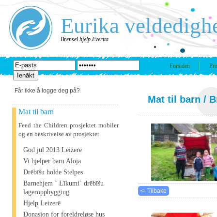
Eurika veldedigh
Brensel hjelp Everita
Forsiden
Pro
Får ikke å logge deg på?
Mat til barn
/ B
Mat til barn
Feed the Children prosjektet mobiler
og en beskrivelse av prosjektet
God jul 2013 Leizerē
Vi hjelper barn Aloja
Drēbīšu holde Stelpes
Barnehjem ` Līkumi` drēbīšu
<- Tilbake
lageroppbygging
Hjelp Leizerē
Donasjon for foreldreløse hus