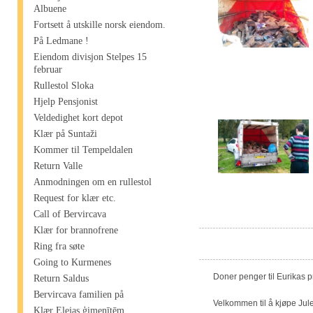
Albuene
Fortsett å utskille norsk eiendom.
På Ledmane !
Eiendom divisjon Stelpes 15
februar
Rullestol Sloka
Hjelp Pensjonist
Veldedighet kort depot
Klær på Suntaži
Kommer til Tempeldalen
Return Valle
Anmodningen om en rullestol
Request for klær etc.
Call of Bervircava
Klær for brannofrene
Ring fra søte
Going to Kurmenes
Doner penger til Eurikas 
Return Saldus
Bervircava familien på
Velkommen til å kjøpe Jule
Klær Elejas ģimenītēm