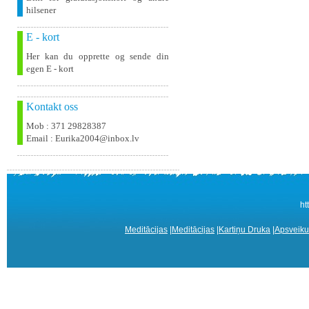
hilsener
E - kort
Her kan du opprette og sende din
egen E - kort
Kontakt oss
Mob : 371 29828387
Email : Eurika2004@inbox.lv
ht
Meditācijas
|
Meditācijas
|
Kartiņu Druka
|
Apsveiku