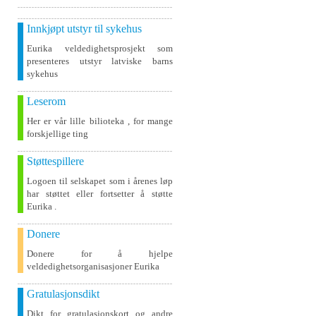
Innkjøpt utstyr til sykehus
Eurika veldedighetsprosjekt som
presenteres utstyr latviske barns
sykehus
Leserom
Her er vår lille bilioteka , for mange
forskjellige ting
Støttespillere
Logoen til selskapet som i årenes løp
har støttet eller fortsetter å støtte
Eurika .
Donere
Donere for å hjelpe
veldedighetsorganisasjoner Eurika
Gratulasjonsdikt
Dikt for gratulasjonskort og andre